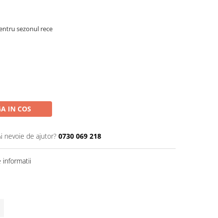
pentru sezonul rece
A IN COS
Ai nevoie de ajutor?
0730 069 218
informatii