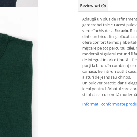
Review-uri
(0)
Adaugă un plus de rafinamen
garderobei tale cu acest pulove
verde închis de la
Escudo
. Rea
dintr-un tricot fin și plăcut la 
oferă confort termic și liberta
mișcare pe tot parcursul zilei. 
modernă și gulerul rotund îl f
de integrat în orice ținută – fie 
porți la birou, în combinație c
cămașă, fie într-un outfit casua
alături de jeans sau chinos.
Un pulover practic, dar și eleg
ideal pentru bărbatul care apr
stilul clasic cu o notă modernă
Informatii conformitate prod