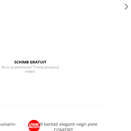
SCHIMB GRATUIT
Nu ti se potriveste? Trimiti produsul
inapoi.
leumarin-
Pantofi barbati eleganti negri piele
Pantaloni 
CONFORT