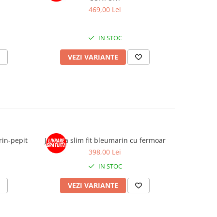
469,00 Lei
IN STOC
VEZI VARIANTE
V
rin-pepit
Jacheta slim fit bleumarin cu fermoar
398,00 Lei
IN STOC
VEZI VARIANTE