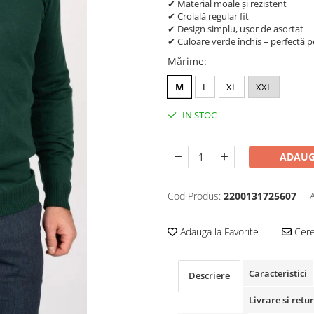
✔ Material moale și rezistent
✔ Croială regular fit
✔ Design simplu, ușor de asortat
✔ Culoare verde închis – perfectă 
Mărime
:
M
L
XL
XXL
IN STOC
ADAUG
Cod Produs:
2200131725607
Adauga la Favorite
Cere 
Caracteristici
Descriere
Livrare si retur