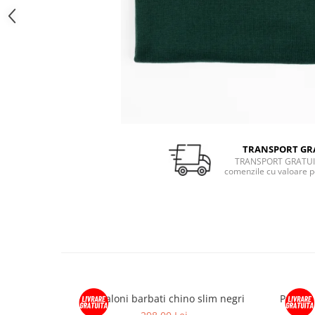
TRANSPORT GR
TRANSPORT GRATUI
comenzile cu valoare p
Pantaloni barbati chino slim negri
Pantofi