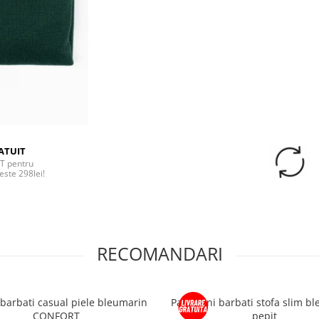
ATUIT
T pentru
este 298lei!
RECOMANDARI
 barbati casual piele bleumarin
Pantaloni barbati stofa slim b
CONFORT
pepit