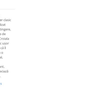
t
r clasic
lizat
atingere,
te de
Croiala
ac ușor
că îl
u o
l,
ant,
eciază
.
us