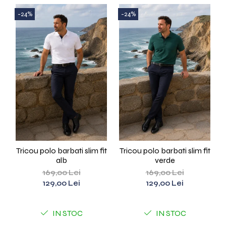
-24%
-24%
Tricou polo barbati slim fit
Tricou polo barbati slim fit
T
alb
verde
169,00 Lei
169,00 Lei
129,00 Lei
129,00 Lei
IN STOC
IN STOC