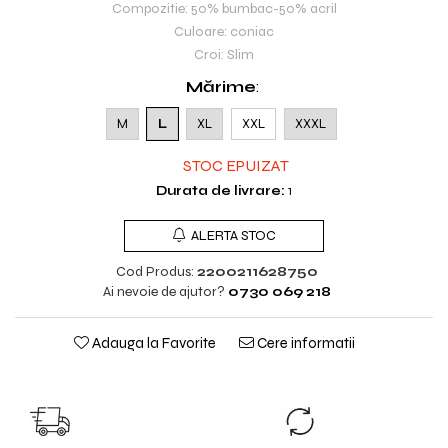
Compozitie: 50% bumbac-50% acril
Culoare: coniac
Croi: Slim
Mărime
:
M
L
XL
XXL
XXXL
STOC EPUIZAT
Durata de livrare:
1
ALERTA STOC
Cod Produs:
2200211628750
Ai nevoie de ajutor?
0730 069 218
Adauga la Favorite
Cere informatii
TRANSPORT GRATUIT
SCHIMB GRAT
TRANSPORT GRATUIT pentru
Nu ti se potriveste?
comenzile cu valoare peste
produsul inap