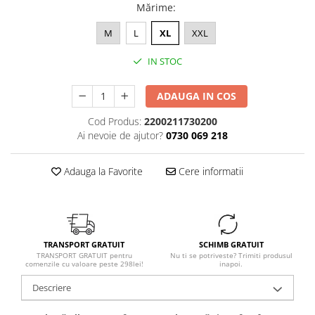
Mărime
:
M
L
XL
XXL
IN STOC
ADAUGA IN COS
Cod Produs:
2200211730200
Ai nevoie de ajutor?
0730 069 218
Adauga la Favorite
Cere informatii
TRANSPORT GRATUIT
SCHIMB GRATUIT
TRANSPORT GRATUIT pentru
Nu ti se potriveste? Trimiti produsul
comenzile cu valoare peste 298lei!
inapoi.
Descriere