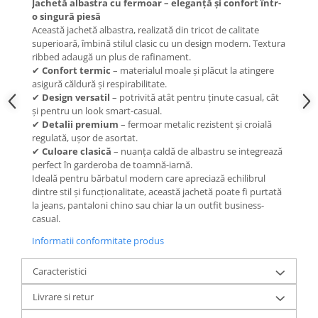
Jachetă albastra cu fermoar
– eleganță și confort într-
o singură piesă
Această jachetă albastra, realizată din tricot de calitate
superioară, îmbină stilul clasic cu un design modern. Textura
ribbed adaugă un plus de rafinament.
✔
Confort termic
– materialul moale și plăcut la atingere
asigură căldură și respirabilitate.
✔
Design versatil
– potrivită atât pentru ținute casual, cât
și pentru un look smart-casual.
✔
Detalii premium
– fermoar metalic rezistent și croială
regulată, ușor de asortat.
✔
Culoare clasică
– nuanța caldă de albastru se integrează
perfect în garderoba de toamnă-iarnă.
Ideală pentru bărbatul modern care apreciază echilibrul
dintre stil și funcționalitate, această jachetă poate fi purtată
la jeans, pantaloni chino sau chiar la un outfit business-
casual.
Informatii conformitate produs
Caracteristici
Livrare si retur