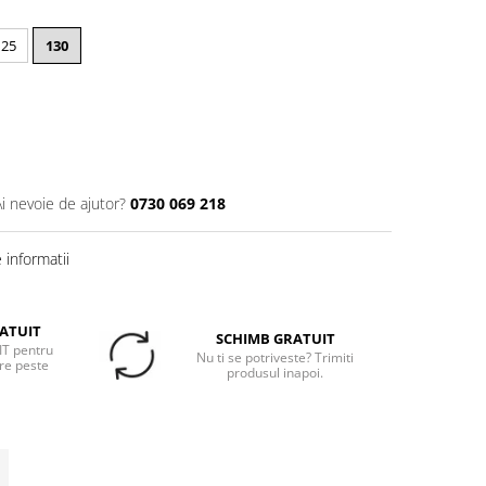
125
130
Ai nevoie de ajutor?
0730 069 218
informatii
ATUIT
SCHIMB GRATUIT
T pentru
Nu ti se potriveste? Trimiti
re peste
produsul inapoi.