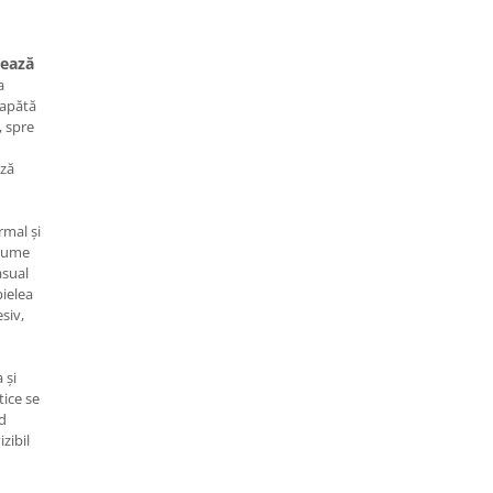
tează
a
capătă
, spre
ază
rmal și
stume
asual
pielea
siv,
 și
tice se
d
izibil