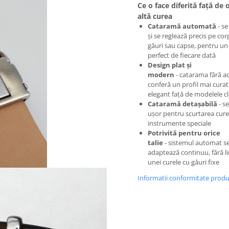
Ce o face diferită față de 
altă curea
Cataramă automată
- se
și se reglează precis pe cor
găuri sau capse, pentru un 
perfect de fiecare dată
Design plat și
modern
- catarama fără a
conferă un profil mai curat
elegant față de modelele cl
Cataramă detașabilă
- s
ușor pentru scurtarea curel
instrumente speciale
Potrivită pentru orice
talie
- sistemul automat s
adaptează continuu, fără li
unei curele cu găuri fixe
Informatii conformitate prod