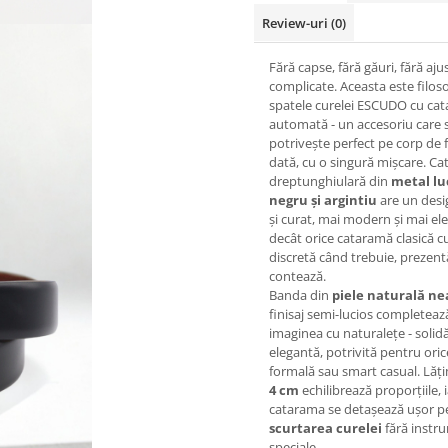
Review-uri
(0)
Fără capse, fără găuri, fără aju
complicate. Aceasta este filoso
spatele curelei ESCUDO cu ca
automată - un accesoriu care 
potrivește perfect pe corp de 
dată, cu o singură mișcare. C
dreptunghiulară din
metal lu
negru și argintiu
are un desi
și curat, mai modern și mai el
decât orice cataramă clasică cu
discretă când trebuie, prezen
contează.
Banda din
piele naturală ne
finisaj semi-lucios completeaz
imaginea cu naturalețe - solidă
elegantă, potrivită pentru oric
formală sau smart casual. Lăț
4 cm
echilibrează proporțiile, i
catarama se detașează ușor p
scurtarea curelei
fără instr
speciale.