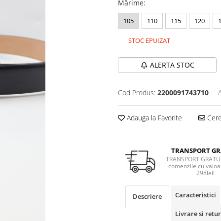
Mărime
:
105
110
115
120
STOC EPUIZAT
ALERTA STOC
Cod Produs:
2200091743710
Adauga la Favorite
Cere 
TRANSPORT GR
TRANSPORT GRATUI
comenzile cu valoa
298lei!
Caracteristici
Descriere
Livrare si retur