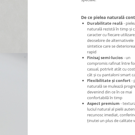
De ce pielea naturală con
Durabilitate reală
- piele
naturală rezistă în timp și 
caracter cu fiecare utilizare
deosebire de alternativele
sintetice care se deteriore
rapid
Finisaj semi-lucios
- un
compromis rafinat între fo
casual, potrivit atât cu co
cât și cu pantaloni smart c
Flexibilitate și confort
- 
naturală se mulează progre
devenind din ce în ce mai
confortabilă în timp
Aspect premium
- textura
luciul natural al pielii auten
recunosc imediat, conferin
ținutei un plus de calitate v