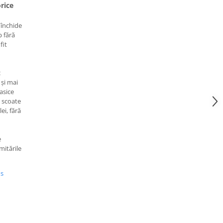
orice
 închide
p fără
fit
c
 și mai
asice
e scoate
ei, fără
e
mitările
us