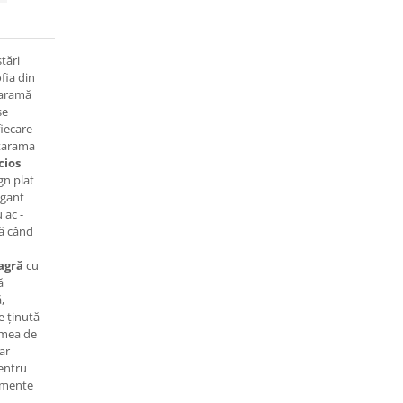
stări
fia din
taramă
se
fiecare
atarama
cios
gn plat
egant
 ac -
tă când
agră
cu
ă
,
e ținută
imea de
ar
entru
umente