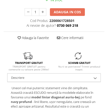
IN STOC
ADAUGA IN COS
Cod Produs:
2200061728501
Ai nevoie de ajutor?
0730 069 218
Adauga la Favorite
Cere informatii
TRANSPORT GRATUIT
SCHIMB GRATUIT
TRANSPORT GRATUIT pentru
Nu ti se potriveste? Trimiti produsul
comenzile cu valoare peste 298lei!
inapoi.
Descriere
Uneori cel mai puternic statement vine din simplitate.
Această cravată ESCUDO renunță la modelele elaborate în
favoarea unui
model liniar diagonal auriu-bej
pe fond
navy profund
- linii libere, ușor neregulate, care creează un
efect aproape artizanal. Rezultatul este o cravată cu un