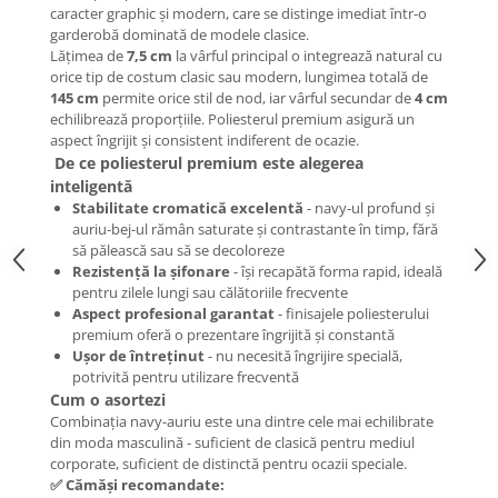
caracter graphic și modern, care se distinge imediat într-o
garderobă dominată de modele clasice.
Lățimea de
7,5 cm
la vârful principal o integrează natural cu
orice tip de costum clasic sau modern, lungimea totală de
145 cm
permite orice stil de nod, iar vârful secundar de
4 cm
echilibrează proporțiile. Poliesterul premium asigură un
aspect îngrijit și consistent indiferent de ocazie.
De ce poliesterul premium este alegerea
inteligentă
Stabilitate cromatică excelentă
- navy-ul profund și
auriu-bej-ul rămân saturate și contrastante în timp, fără
să pălească sau să se decoloreze
Rezistență la șifonare
- își recapătă forma rapid, ideală
pentru zilele lungi sau călătoriile frecvente
Aspect profesional garantat
- finisajele poliesterului
premium oferă o prezentare îngrijită și constantă
Ușor de întreținut
- nu necesită îngrijire specială,
potrivită pentru utilizare frecventă
Cum o asortezi
Combinația navy-auriu este una dintre cele mai echilibrate
din moda masculină - suficient de clasică pentru mediul
corporate, suficient de distinctă pentru ocazii speciale.
✅ Cămăși recomandate: