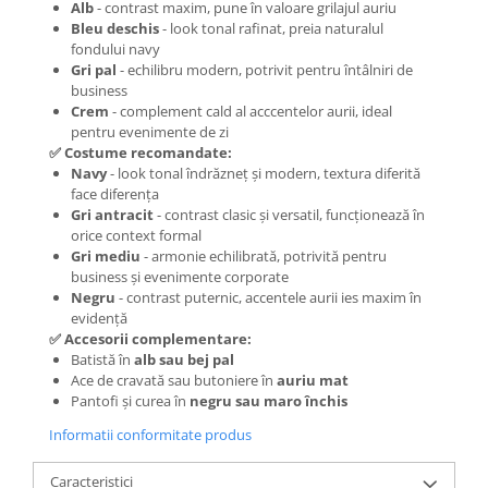
Alb
- contrast maxim, pune în valoare grilajul auriu
Bleu deschis
- look tonal rafinat, preia naturalul
fondului navy
Gri pal
- echilibru modern, potrivit pentru întâlniri de
business
Crem
- complement cald al acccentelor aurii, ideal
pentru evenimente de zi
✅ Costume recomandate:
Navy
- look tonal îndrăzneț și modern, textura diferită
face diferența
Gri antracit
- contrast clasic și versatil, funcționează în
orice context formal
Gri mediu
- armonie echilibrată, potrivită pentru
business și evenimente corporate
Negru
- contrast puternic, accentele aurii ies maxim în
evidență
✅ Accesorii complementare:
Batistă în
alb sau bej pal
Ace de cravată sau butoniere în
auriu mat
Pantofi și curea în
negru sau maro închis
Informatii conformitate produs
Caracteristici