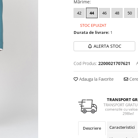
Mărime
:
42
44
46
48
50
STOC EPUIZAT
Durata de livrare:
1
ALERTA STOC
Cod Produs:
2200021707621
Adauga la Favorite
Cere 
TRANSPORT GR
TRANSPORT GRATUI
comenzile cu valoa
298lei!
Caracteristici
Descriere