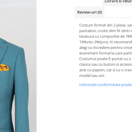
Livrare si retur
Review-uri
(0)
Costum format din 2 piese, sa
pantaloni, croite slim fit dintr-
tesatura cu compozitie de 78
19%visc-3%lycra. Iti recomand
alegi cu incredere pentru orice
eveniment formal la care partic
Costumul poate fi purtat cu 
clasica sau cu butoni si acceso
atat cu papion, cat si cu o cra
model sau uni.
Informatii conformitate prod