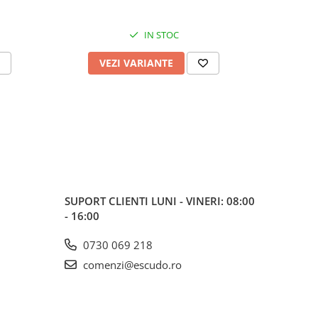
IN STOC
VEZI VARIANTE
V
SUPORT CLIENTI
LUNI - VINERI: 08:00
- 16:00
0730 069 218
comenzi@escudo.ro