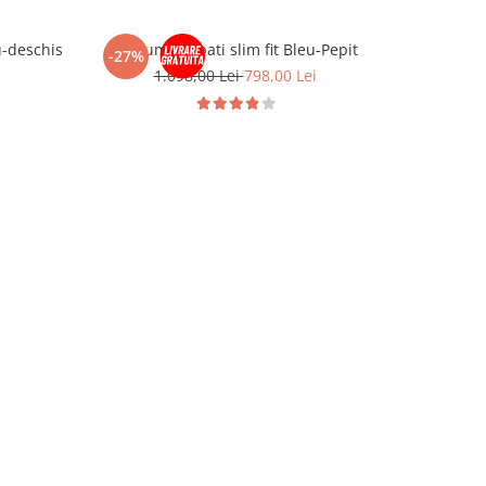
u-deschis
Costum barbati slim fit Bleu-Pepit
Costum ba
-27%
-27%
1.098,00 Lei
798,00 Lei
1