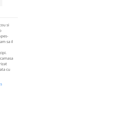
cou si
o
%pes-
am sa il
ipi.
o camasa
rizat
vata cu
us