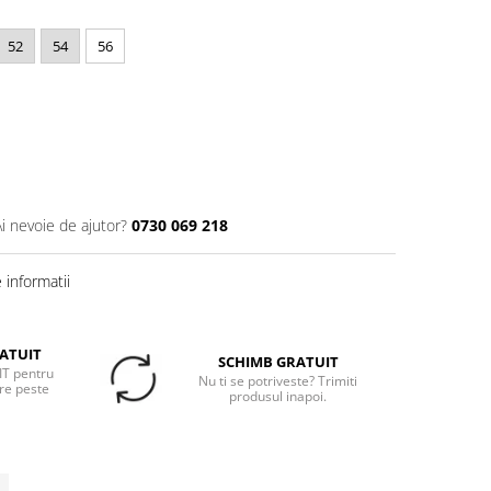
52
54
56
Ai nevoie de ajutor?
0730 069 218
informatii
ATUIT
SCHIMB GRATUIT
T pentru
Nu ti se potriveste? Trimiti
re peste
produsul inapoi.