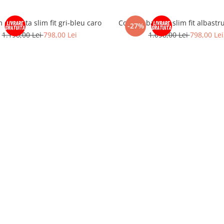
cu vesta slim fit gri-bleu caro
Costum barbati slim fit albastr
-27%
1.198,00 Lei
798,00 Lei
1.098,00 Lei
798,00 Lei