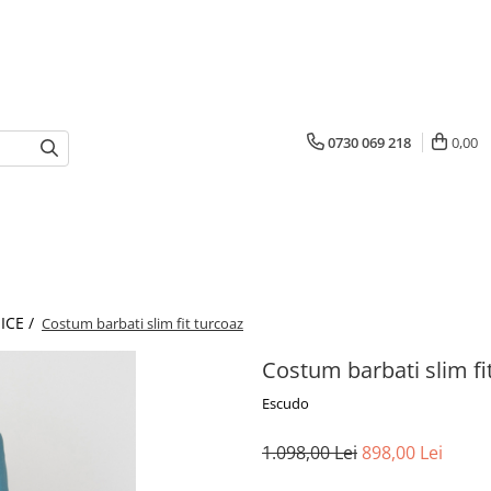
0730 069 218
0,00
ICE /
Costum barbati slim fit turcoaz
Costum barbati slim fi
Escudo
1.098,00 Lei
898,00 Lei