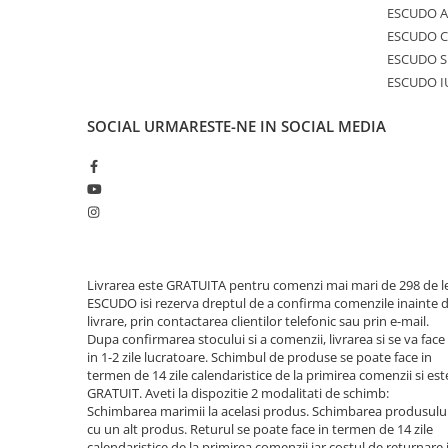
ESCUDO A
ESCUDO C
ESCUDO S
ESCUDO I
SOCIAL
URMARESTE-NE IN SOCIAL MEDIA
Livrarea este GRATUITA pentru comenzi mai mari de 298 de le
ESCUDO isi rezerva dreptul de a confirma comenzile inainte 
livrare, prin contactarea clientilor telefonic sau prin e-mail.
Dupa confirmarea stocului si a comenzii, livrarea si se va face
in 1-2 zile lucratoare. Schimbul de produse se poate face in
termen de 14 zile calendaristice de la primirea comenzii si est
GRATUIT. Aveti la dispozitie 2 modalitati de schimb:
Schimbarea marimii la acelasi produs. Schimbarea produsulu
cu un alt produs. Returul se poate face in termen de 14 zile
calendaristice de la primirea comenzii iar costul de returnare 