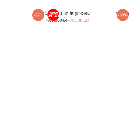
Costum slim fit gri-bleu
Costum 
-27%
-33%
1.098,00 Lei
798,00 Lei