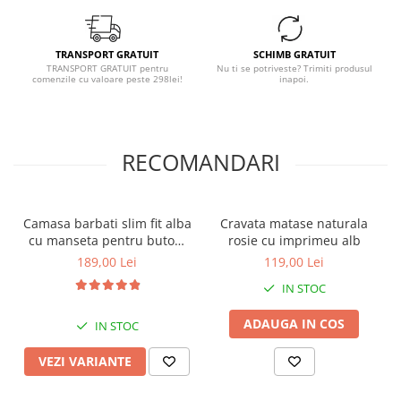
TRANSPORT GRATUIT
SCHIMB GRATUIT
TRANSPORT GRATUIT pentru
Nu ti se potriveste? Trimiti produsul
comenzile cu valoare peste 298lei!
inapoi.
RECOMANDARI
Camasa barbati slim fit alba
Cravata matase naturala
cu manseta pentru butoni
rosie cu imprimeu alb
si nasturi ascunsi CONFORT
189,00 Lei
119,00 Lei
IN STOC
ADAUGA IN COS
IN STOC
VEZI VARIANTE