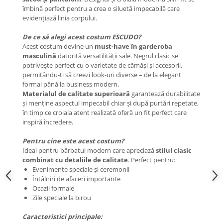
îmbină perfect pentru a crea o siluetă impecabilă care
evidențiază linia corpului.
De ce să alegi acest costum ESCUDO?
Acest costum devine un
must-have în garderoba
masculină
datorită versatilității sale. Negrul clasic se
potrivește perfect cu o varietate de cămăși și accesorii,
permițându-ți să creezi look-uri diverse – de la elegant
formal până la business modern.
Materialul de calitate superioară
garantează durabilitate
și menține aspectul impecabil chiar și după purtări repetate,
în timp ce croiala atent realizată oferă un fit perfect care
inspiră încredere.
Pentru cine este acest costum?
Ideal pentru bărbatul modern care apreciază
stilul clasic
combinat cu detaliile de calitate
. Perfect pentru:
Evenimente speciale și ceremonii
Întâlniri de afaceri importante
Ocazii formale
Zile speciale la birou
Caracteristici principale: