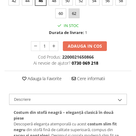
42
44
46
48
50
52
54
56
58
60
62
IN STOC
Durata de livrare:
1
ADAUGA IN COS
Cod Produs:
2200021650866
Ai nevoie de ajutor?
0730 069 218
Adauga la Favorite
Cere informatii
Descriere
Costum din stofă neagră – eleganță clasică în două
piese
Descoperă eleganța atemporală cu acest
costum slim fit
negru
din stofă fină de calitate superioară, compus din
sacou și pantaloni
. Designul și croiala modernă slim fit se