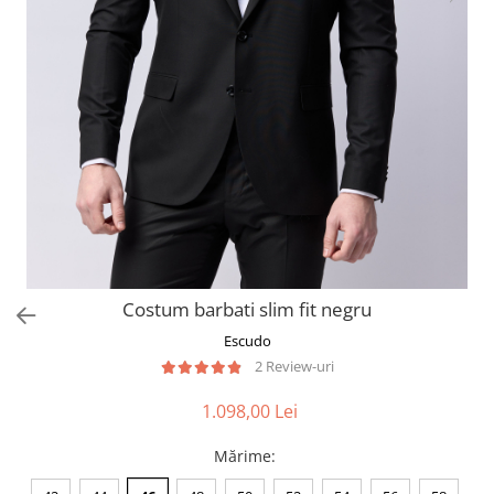
Costum barbati slim fit negru
Escudo
2 Review-uri
1.098,00 Lei
Mărime
: