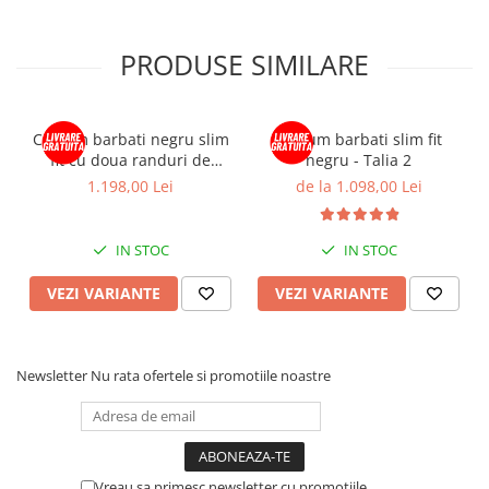
PRODUSE SIMILARE
Costum barbati negru slim
Costum barbati slim fit
fit cu doua randuri de
negru - Talia 2
nasturi
1.198,00 Lei
de la 1.098,00 Lei
IN STOC
IN STOC
VEZI VARIANTE
VEZI VARIANTE
Newsletter
Nu rata ofertele si promotiile noastre
Vreau sa primesc newsletter cu promotiile