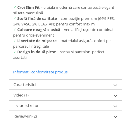
✓
Croi Slim Fit
– croială modernă care conturează elegant
silueta masculină
✓
Stofă fină de calitate
– compoziție premium (64% PES,
34% VASC, 2% ELASTAN) pentru confort maxim
✓
Culoare neagră clasică
– versatilă și ușor de combinat
pentru orice eveniment
✓
Libertate de mișcare
– materialul asigură confort pe
parcursul întregii zile
✓
Design în două piese
– sacou și pantaloni perfect
asortați
Informatii conformitate produs
Caracteristici
Video
(1)
Livrare si retur
Review-uri
(2)