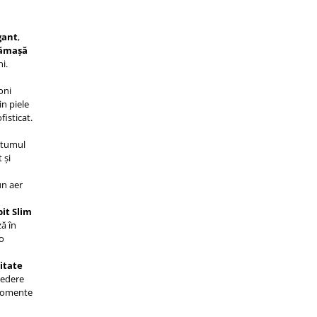
gant
,
ămașă
i.
oni
in piele
fisticat.
stumul
 și
un aer
it Slim
ă în
o
litate
redere
momente