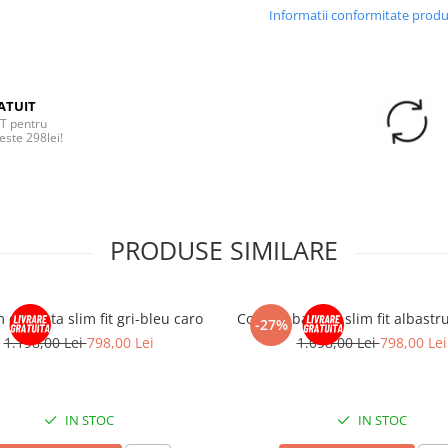
Informatii conformitate prod
ATUIT
T pentru
este 298lei!
PRODUSE SIMILARE
cu vesta slim fit gri-bleu caro
Costum barbati slim fit albastr
-27%
1.198,00 Lei
798,00 Lei
1.098,00 Lei
798,00 Lei
IN STOC
IN STOC