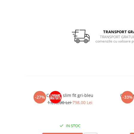
TRANSPORT GR
TRANSPORT GRATUI
comenzile cu valoare p
Costum slim fit gri-bleu
Costum 
-27%
-33%
1.098,00 Lei
798,00 Lei
IN STOC