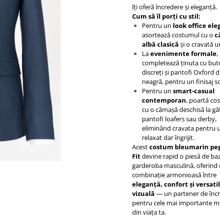
îți oferă încredere și eleganță.
Cum să îl porți cu stil:
Pentru un
look office ele
asortează costumul cu o
c
albă clasică
și o
cravată
un
La
evenimente formale
,
completează ținuta cu but
discreți și pantofi Oxford d
neagră, pentru un finisaj so
Pentru un
smart-casual
contemporan
, poartă co
cu o cămașă deschisă la gât
pantofi loafers sau derby,
eliminând cravata pentru 
relaxat dar îngrijit.
Acest
costum bleumarin pep
Fit
devine rapid o piesă de baz
garderoba masculină, oferind 
combinație armonioasă între
eleganță, confort și versati
vizuală
— un partener de înc
pentru cele mai importante 
din viața ta.