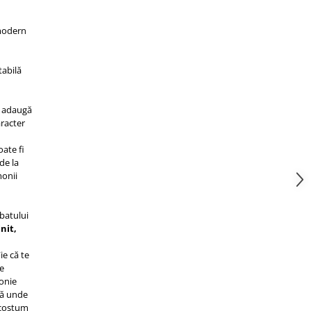
 modern
tabilă
 adaugă
aracter
oate fi
de la
monii
batului
init,
Fie că te
de
onie
lă unde
 costum