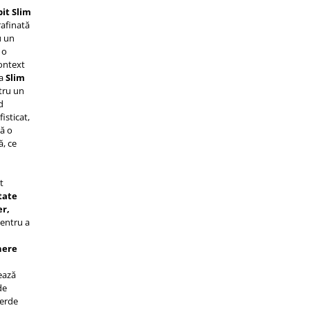
it Slim
rafinată
u un
 o
context
la
Slim
tru un
d
isticat,
gă o
ă, ce
t
tate
er,
pentru a
nere
ează
de
ierde