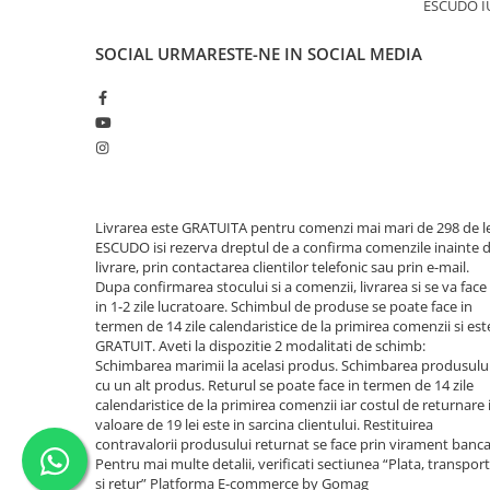
ESCUDO I
SOCIAL
URMARESTE-NE IN SOCIAL MEDIA
Livrarea este GRATUITA pentru comenzi mai mari de 298 de le
ESCUDO isi rezerva dreptul de a confirma comenzile inainte 
livrare, prin contactarea clientilor telefonic sau prin e-mail.
Dupa confirmarea stocului si a comenzii, livrarea si se va face
in 1-2 zile lucratoare. Schimbul de produse se poate face in
termen de 14 zile calendaristice de la primirea comenzii si est
GRATUIT. Aveti la dispozitie 2 modalitati de schimb:
Schimbarea marimii la acelasi produs. Schimbarea produsulu
cu un alt produs. Returul se poate face in termen de 14 zile
calendaristice de la primirea comenzii iar costul de returnare 
valoare de 19 lei este in sarcina clientului. Restituirea
contravalorii produsului returnat se face prin virament banca
Pentru mai multe detalii, verificati sectiunea “Plata, transport
si retur”
Platforma E-commerce by Gomag