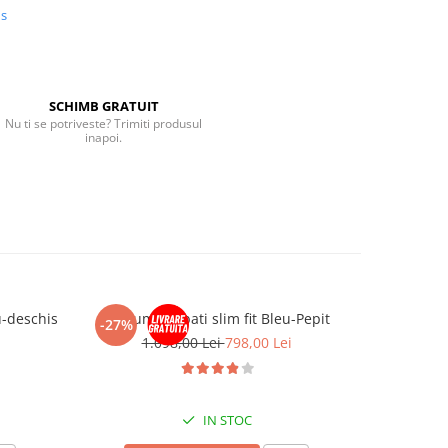
us
SCHIMB GRATUIT
Nu ti se potriveste? Trimiti produsul
inapoi.
u-deschis
Costum barbati slim fit Bleu-Pepit
Costum ba
-27%
-27%
1.098,00 Lei
798,00 Lei
1
IN STOC