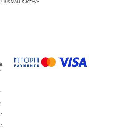
ULIUS MALL SUCEAVA
i.
de
e
i
in
r.