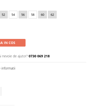
52
54
56
58
60
62
A IN COS
Ai nevoie de ajutor?
0730 069 218
informatii