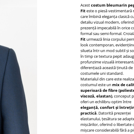
Acest
costum bleumarin pep
Fit
este o piesă vestimentară 
care îmbină eleganța clasică c
detaliu vizual modern, oferind
prezență impecabilă în orice 
formal sau semi-formal. Croia
Fit
urmează linia corpului pen
look contemporan, evidențiin
silueta într-un mod subtil și sof
în timp ce textura pepit adau
profunzime vizuală interesant
diferențiază această ținută de
costumele uni standard.
Materialul din care este realiza
costumul este un
mix de cali
superioară de fibre (poliest
viscoză, elastan)
, conceput 
oferi un echilibru optim între
eleganță, confort și întreți
practică
. Datorită prezenței
elastanului, țesătura se adapt
mișcărilor, oferind o libertate 
mișcare considerabilă fără a p