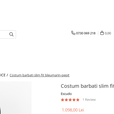
0730 069 218
0,00
ICE /
Costum barbati slim fit bleumarin-pepit
Costum barbati slim fi
Escudo
1 Review
1.098,00 Lei