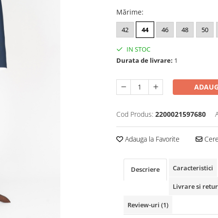
Mărime
:
42
44
46
48
50
IN STOC
Durata de livrare:
1
ADAUG
Cod Produs:
2200021597680
Adauga la Favorite
Cere 
Caracteristici
Descriere
Livrare si retur
Review-uri
(1)