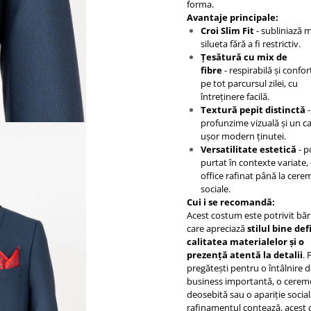
forma.
Avantaje principale:
Croi Slim Fit
- subliniază
silueta fără a fi restrictiv.
Țesătură cu mix de
fibre
- respirabilă și confor
pe tot parcursul zilei, cu
întreținere facilă.
Textură pepit distinctă
-
profunzime vizuală și un c
ușor modern ținutei.
Versatilitate estetică
- p
purtat în contexte variate, 
office rafinat până la cere
sociale.
Cui i se recomandă:
Acest costum este potrivit băr
care apreciază
stilul bine def
calitatea materialelor și o
prezență atentă la detalii
. 
pregătești pentru o întâlnire 
business importantă, o cerem
deosebită sau o apariție socia
rafinamentul contează, acest