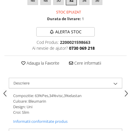
46
48
50
52
54
56
STOC EPUIZAT
Durata de livrare:
1
ALERTA STOC
Cod Produs:
2200021598663
Ai nevoie de ajutor?
0730 069 218
Adauga la Favorite
Cere informatii
Descriere
Compozitie: 63%Pes,34%visc,3%elastan
Culoare: Bleumarin
Design: Uni
Croi: Slim
Informatii conformitate produs