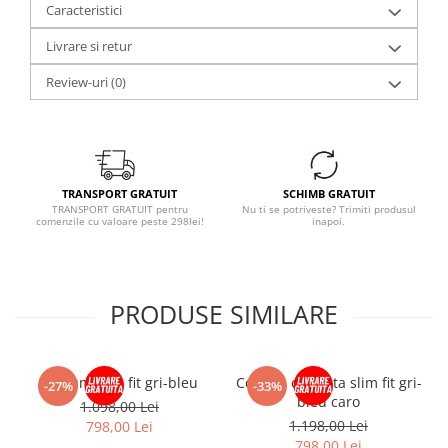
Caracteristici
Livrare si retur
Review-uri
(0)
TRANSPORT GRATUIT
SCHIMB GRATUIT
TRANSPORT GRATUIT pentru
Nu ti se potriveste? Trimiti produsul
comenzile cu valoare peste 298lei!
inapoi.
PRODUSE SIMILARE
Costum slim fit gri-bleu
Costum cu vesta slim fit gri-
-27%
-33%
bleu caro
1.098,00 Lei
1.198,00 Lei
798,00 Lei
798,00 Lei