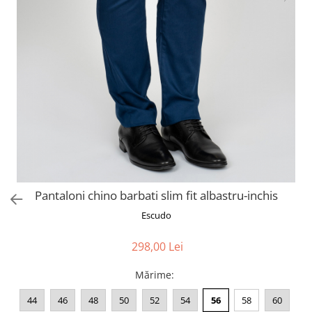
Pantaloni chino barbati slim fit albastru-inchis
Escudo
298,00 Lei
Mărime
:
44
46
48
50
52
54
56
58
60