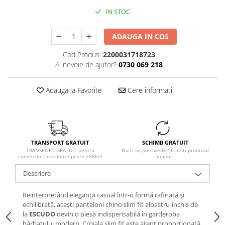
IN STOC
ADAUGA IN COS
Cod Produs:
2200031718723
Ai nevoie de ajutor?
0730 069 218
Adauga la Favorite
Cere informatii
TRANSPORT GRATUIT
SCHIMB GRATUIT
TRANSPORT GRATUIT pentru
Nu ti se potriveste? Trimiti produsul
comenzile cu valoare peste 298lei!
inapoi.
Descriere
Reinterpretând eleganța casual într-o formă rafinată și
echilibrată, acești pantaloni chino slim fit albastru-închis de
la
ESCUDO
devin o piesă indispensabilă în garderoba
bărbatului modern. Croiala slim fit este atent proporționată