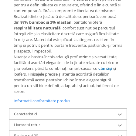
pentru a defini silueta cu naturalețe, oferind o linie curată și
contemporană, fără a compromite libertatea de mișcare.
Realizați dintr-o țesătură de calitate superioară, compusă
din
97% bumbac și 3% elastan
, pantalonii oferă
respirabilitate naturală
, confort susținut pe parcursul
întregii zile și o elasticitate discretă care asigură flexibilitate
în mișcare. Materialul este plăcut la atingere, rezistent în
timp și potrivit pentru purtare frecventă, păstrându-și forma
și aspectul impecabil.
Nuanța albastru-închis adaugă profunzime și versatilitate,
facilitând asortări elegante - de la ținute relaxate cu tricouri
și sneakers, până la combinații smart-casual cu
cămăși
și
loafers. Finisajele precise și atenția acordată detaliilor
transformă acești pantaloni chino într-o alegere sigură
pentru un stil bine definit, adaptabil și actual, indiferent de
sezon.
Informatii conformitate produs
Caracteristici
Livrare si retur
Review-uri
(0)