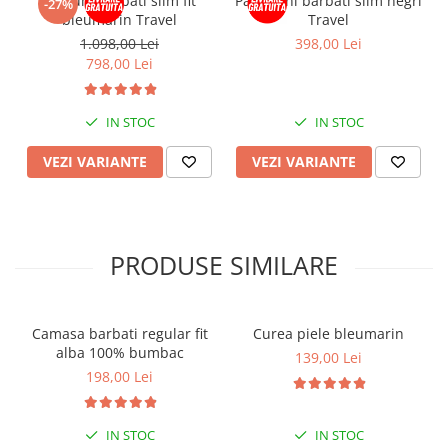
Costum barbati slim fit
Pantaloni barbati slim negri
-27%
bleumarin Travel
Travel
1.098,00 Lei
398,00 Lei
798,00 Lei
IN STOC
IN STOC
VEZI VARIANTE
VEZI VARIANTE
PRODUSE SIMILARE
Camasa barbati regular fit
Curea piele bleumarin
alba 100% bumbac
139,00 Lei
198,00 Lei
IN STOC
IN STOC