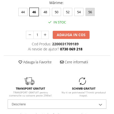
Mărime
:
44
46
48
50
52
54
56
IN STOC
ADAUGA IN COS
Cod Produs:
2200031709189
Ai nevoie de ajutor?
0730 069 218
Adauga la Favorite
Cere informatii
TRANSPORT GRATUIT
SCHIMB GRATUIT
TRANSPORT GRATUIT pentru
Nu ti se potriveste? Trimiti produsul
comenzile cu valoare peste 298lei!
inapoi.
Descriere