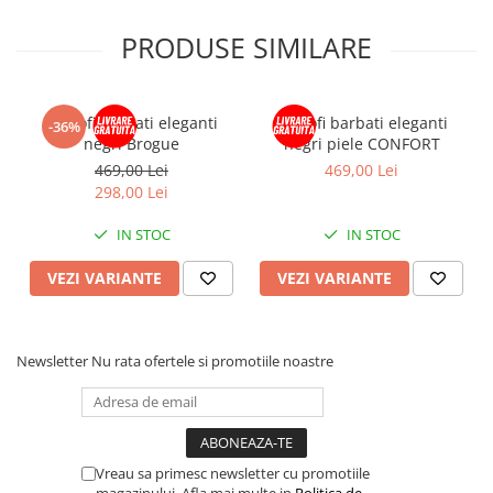
PRODUSE SIMILARE
Pantofi barbati eleganti
Pantofi barbati eleganti
-36%
negri Brogue
negri piele CONFORT
469,00 Lei
469,00 Lei
298,00 Lei
IN STOC
IN STOC
VEZI VARIANTE
VEZI VARIANTE
Newsletter
Nu rata ofertele si promotiile noastre
Vreau sa primesc newsletter cu promotiile
magazinului. Afla mai multe in
Politica de