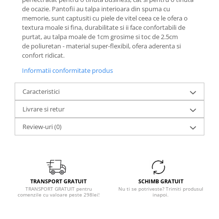
de ocazie. Pantofii au talpa interioara din spuma cu
memorie, sunt captusiti cu piele de vitel ceea ce le ofera o
textura moale si fina, durabilitate si ii face confortabili de
purtat, au talpa moale de 1cm grosime si toc de 2.5cm
de poliuretan - material super-flexibil, ofera aderenta si
confort ridicat.
Informatii conformitate produs
Caracteristici
Livrare si retur
Review-uri
(0)
TRANSPORT GRATUIT
SCHIMB GRATUIT
TRANSPORT GRATUIT pentru
Nu ti se potriveste? Trimiti produsul
comenzile cu valoare peste 298lei!
inapoi.