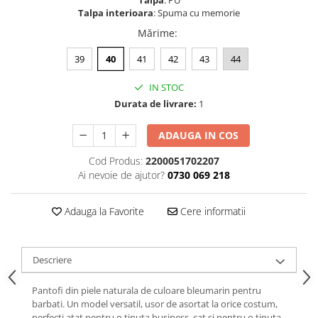
Talpa
: PU
Talpa interioara
: Spuma cu memorie
Mărime
:
39
40
41
42
43
44
IN STOC
Durata de livrare:
1
ADAUGA IN COS
Cod Produs:
2200051702207
Ai nevoie de ajutor?
0730 069 218
Adauga la Favorite
Cere informatii
Descriere
Pantofi din piele naturala de culoare bleumarin pentru
barbati. Un model versatil, usor de asortat la orice costum,
perfecti atat pentru o tinuta business, cat si pentru o tinuta