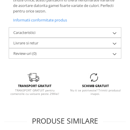
tinute office, acesti pantaloni iti ofera nenumarate variante
de asortare datorita gamei foarte variate de culori. Perfecti
pentru orice sezon.
Informatii conformitate produs
Caracteristici
Livrare si retur
Review-uri
(0)
TRANSPORT GRATUIT
SCHIMB GRATUIT
TRANSPORT GRATUIT pentru
Nu ti se potriveste? Trimiti produsul
comenzile cu valoare peste 298lei!
inapoi.
PRODUSE SIMILARE