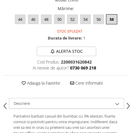
Model: Chino
Mărime
:
44
46
48
50
52
54
56
58
STOC EPUIZAT
Durata de livrare:
1
ALERTA STOC
Cod Produs:
2200031620842
Ai nevoie de ajutor?
0730 069 218
Adauga la Favorite
Cere informatii
Descriere
Pantaloni barbati casual din bumbac cu 3% elastan, foarte
comozi si potriviti pentru orice imprejurare. Indiferent daca
vrei sa iesi in oras cu prietenii sau vrei sa-i asortezi unei