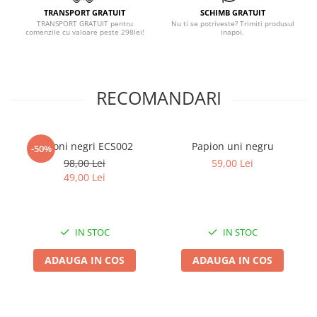
TRANSPORT GRATUIT
SCHIMB GRATUIT
TRANSPORT GRATUIT pentru
Nu ti se potriveste? Trimiti produsul
comenzile cu valoare peste 298lei!
inapoi.
RECOMANDARI
Butoni negri ECS002
Papion uni negru
-50%
98,00 Lei
59,00 Lei
49,00 Lei
IN STOC
IN STOC
ADAUGA IN COS
ADAUGA IN COS