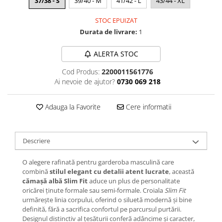
37/38 - S
39/40 - M
41/42 - L
43/44 - XL
STOC EPUIZAT
Durata de livrare:
1
ALERTA STOC
Cod Produs:
2200011561776
Ai nevoie de ajutor?
0730 069 218
Adauga la Favorite
Cere informatii
Descriere
O alegere rafinată pentru garderoba masculină care
combină
stilul elegant cu detalii atent lucrate
, această
cămașă albă Slim Fit
aduce un plus de personalitate
oricărei ținute formale sau semi-formale. Croiala
Slim Fit
urmărește linia corpului, oferind o siluetă modernă și bine
definită, fără a sacrifica confortul pe parcursul purtării.
Designul distinctiv al țesăturii conferă adâncime și caracter,