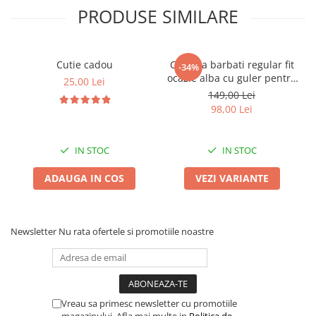
PRODUSE SIMILARE
Cutie cadou
Camasa barbati regular fit
-34%
ocazie alba cu guler pentru
25,00 Lei
papion
n
149,00 Lei
98,00 Lei
IN STOC
IN STOC
ADAUGA IN COS
VEZI VARIANTE
Newsletter
Nu rata ofertele si promotiile noastre
Vreau sa primesc newsletter cu promotiile
magazinului. Afla mai multe in
Politica de