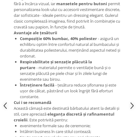
fără a încărca vizual, iar
mansetele pentru butoni
permit
personalizarea look-ului cu accesorii vestimentare discrete,
dar sofisticate - ideale pentru un dressing elegant. Gulerul
clasic completează imaginea, fiind potrivit în combinație cu
cravată sau papion, în funcție de ținută.
Avantaje ale țesăturii
Compoziție 60% bumbac, 40% poliester
- asigură un
echilibru optim între confortul natural al bumbacului și
durabilitatea poliesterului, menținând aspectul neted și
ordonat.
Respirabilitate și senzație plăcută la
purtare
- materialul permite o ventilație bună și o
senzație plăcută pe piele chiar și în zilele lungi de
evenimente sau birou.
Întreținere facilă
- țesătura reduce șifonarea și este
ușor de călcat, păstrând un look îngrijit fără eforturi
constante.
Cui i se recomandă
Această cămașă este destinată bărbatului atent la detalii și
stil, care apreciază
eleganța discretă și rafinamentul
croielii
. Este potrivită pentru:
evenimente formale sau de ceremonie;
întâlniri business în care stilul contează;