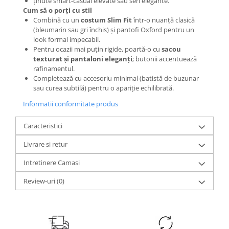
ținute smart-casual elevate sau seri elegante.
Cum să o porți cu stil
Combină cu un
costum Slim Fit
într-o nuanță clasică
(bleumarin sau gri închis) și pantofi Oxford pentru un
look formal impecabil.
Pentru ocazii mai puțin rigide, poartă-o cu
sacou
texturat și pantaloni eleganți
; butonii accentuează
rafinamentul.
Completează cu accesoriu minimal (batistă de buzunar
sau curea subtilă) pentru o apariție echilibrată.
Informatii conformitate produs
Caracteristici
Livrare si retur
Intretinere Camasi
Review-uri
(0)