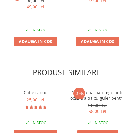
98,00 Lei
59,00 Lei
49,00 Lei
IN STOC
IN STOC
ADAUGA IN COS
ADAUGA IN COS
PRODUSE SIMILARE
Cutie cadou
Camasa barbati regular fit
-34%
ocazie alba cu guler pentru
25,00 Lei
papion
n
149,00 Lei
98,00 Lei
IN STOC
IN STOC