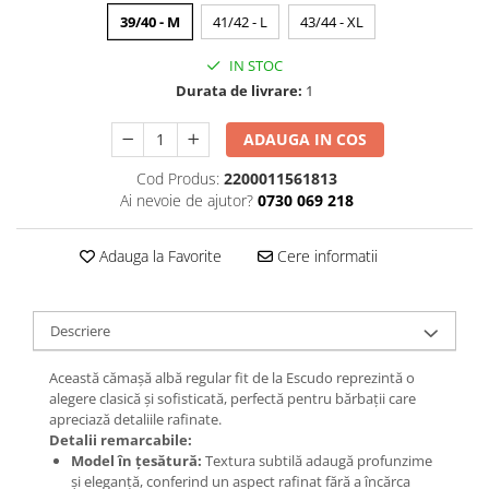
39/40 - M
41/42 - L
43/44 - XL
IN STOC
Durata de livrare:
1
ADAUGA IN COS
Cod Produs:
2200011561813
Ai nevoie de ajutor?
0730 069 218
Adauga la Favorite
Cere informatii
Descriere
Această cămașă albă regular fit de la Escudo reprezintă o
alegere clasică și sofisticată, perfectă pentru bărbații care
apreciază detaliile rafinate.
Detalii remarcabile:
Model în țesătură:
Textura subtilă adaugă profunzime
și eleganță, conferind un aspect rafinat fără a încărca