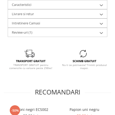
Caracteristici
Livrare si retur
Intretinere Camasi
Review-uri
(1)
TRANSPORT GRATUIT
SCHIMB GRATUIT
TRANSPORT GRATUIT pentru
Nu ti se potriveste? Trimiti produsul
comenzile cu valoare peste 298lei!
inapoi.
RECOMANDARI
Butoni negri ECS002
Papion uni negru
-50%