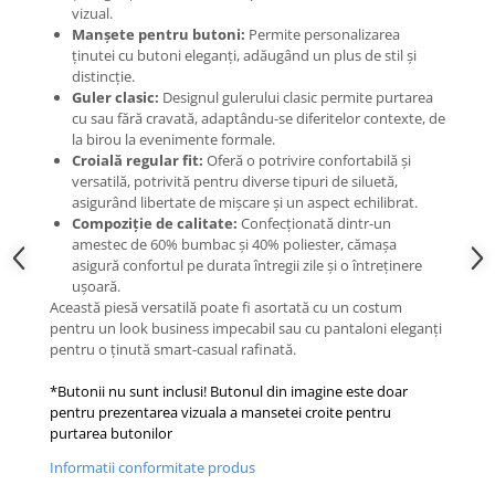
vizual.
Manșete pentru butoni:
Permite personalizarea
ținutei cu butoni eleganți, adăugând un plus de stil și
distincție.
Guler clasic:
Designul gulerului clasic permite purtarea
cu sau fără cravată, adaptându-se diferitelor contexte, de
la birou la evenimente formale.
Croială regular fit:
Oferă o potrivire confortabilă și
versatilă, potrivită pentru diverse tipuri de siluetă,
asigurând libertate de mișcare și un aspect echilibrat.
Compoziție de calitate:
Confecționată dintr-un
amestec de 60% bumbac și 40% poliester, cămașa
asigură confortul pe durata întregii zile și o întreținere
ușoară.
Această piesă versatilă poate fi asortată cu un costum
pentru un look business impecabil sau cu pantaloni eleganți
pentru o ținută smart-casual rafinată.
*Butonii nu sunt inclusi! Butonul din imagine este doar
pentru prezentarea vizuala a mansetei croite pentru
purtarea butonilor
Informatii conformitate produs