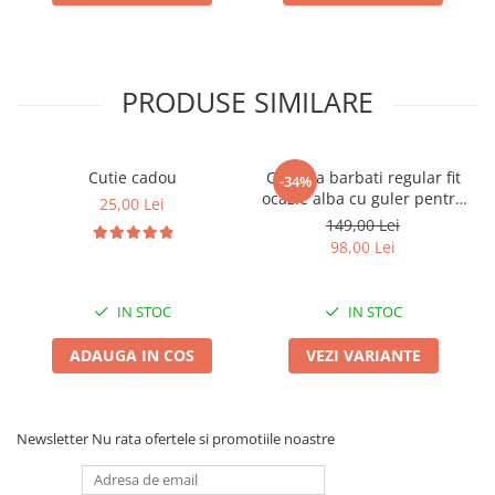
PRODUSE SIMILARE
Cutie cadou
Camasa barbati regular fit
-34%
ocazie alba cu guler pentru
25,00 Lei
papion
n
149,00 Lei
98,00 Lei
IN STOC
IN STOC
ADAUGA IN COS
VEZI VARIANTE
Newsletter
Nu rata ofertele si promotiile noastre