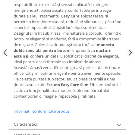
respirabilitate excelentă și senzația plăcută la atingere,
menținându-ți pielea uscată și confortabilă pe întreaga
durată a zilei. Tratamentul
Easy Care
aplicat țesăturii
permite o întreținere ușoară, reducând șifonarea și păstrând
aspectul impecabil al cămășii fără efort suplimentar.
Designul slim fit subliniază linia naturală a corpului, oferind o
potrivire elegantă și modernă, fără a compromite libertatea
de mișcare. Gulerul clasic adaugă structură, iar
manseta
dublă specială pentru butoni
, împreună cu
nasturii
ascunși
, conferă un detaliu sofisticat și discret de eleganță,
ideal pentru ocazii formale sau întâlniri de afaceri.
Această cămașă versatilă se integrează perfect atât în ținute
office, cât și în look-uri elegante pentru evenimente speciale.
Fie că este purtată sub sacou sau ca piesă centrală a unei
ținute casual-chic,
Escudo Easy Care Slim Fit
combină stilul
clasic cu funcționalitatea modernă, oferind bărbatului
contemporan o imagine impecabilă și rafinată.
Informatii conformitate produs
Caracteristici
Livrare si retur