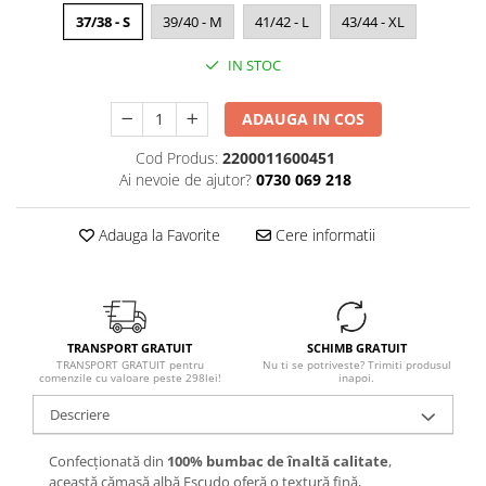
37/38 - S
39/40 - M
41/42 - L
43/44 - XL
IN STOC
ADAUGA IN COS
Cod Produs:
2200011600451
Ai nevoie de ajutor?
0730 069 218
Adauga la Favorite
Cere informatii
TRANSPORT GRATUIT
SCHIMB GRATUIT
TRANSPORT GRATUIT pentru
Nu ti se potriveste? Trimiti produsul
comenzile cu valoare peste 298lei!
inapoi.
Descriere
Confecționată din
100% bumbac de înaltă calitate
,
această cămașă albă Escudo oferă o textură fină,