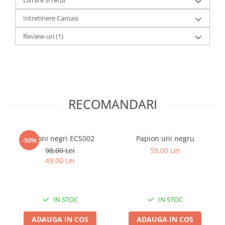
Intretinere Camasi
Review-uri
(1)
RECOMANDARI
Butoni negri ECS002
Papion uni negru
-50%
98,00 Lei
59,00 Lei
49,00 Lei
IN STOC
IN STOC
ADAUGA IN COS
ADAUGA IN COS