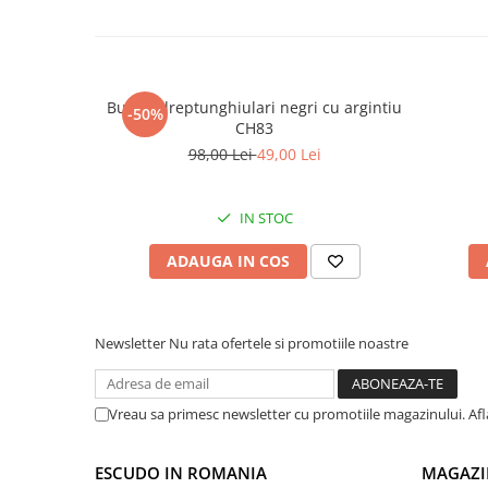
Butoni dreptunghiulari negri cu argintiu
-50%
CH83
98,00 Lei
49,00 Lei
IN STOC
ADAUGA IN COS
Newsletter
Nu rata ofertele si promotiile noastre
Vreau sa primesc newsletter cu promotiile magazinului. Af
ESCUDO IN ROMANIA
MAGAZI