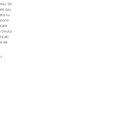
ntiu. Se
ale sau
eta cu
utonii
 care
 ținuta
ticați.
le de
us