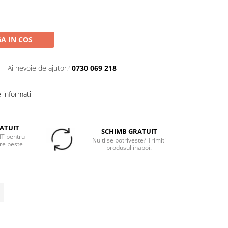
A IN COS
Ai nevoie de ajutor?
0730 069 218
informatii
ATUIT
SCHIMB GRATUIT
T pentru
Nu ti se potriveste? Trimiti
re peste
produsul inapoi.