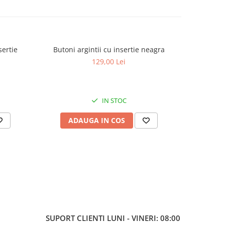
sertie
Butoni argintii cu insertie neagra
Butoni rot
129,00 Lei
IN STOC
ADAUGA IN COS
AD
SUPORT CLIENTI
LUNI - VINERI: 08:00