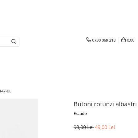
0730 069 218
0,00
CH47-BL
Butoni rotunzi albastr
Escudo
98,00 Lei
49,00 Lei