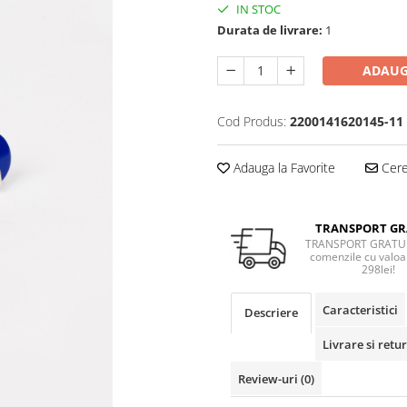
IN STOC
Durata de livrare:
1
ADAUG
Cod Produs:
2200141620145-11
Adauga la Favorite
Cere 
TRANSPORT GR
TRANSPORT GRATUI
comenzile cu valoa
298lei!
Caracteristici
Descriere
Livrare si retur
Review-uri
(0)