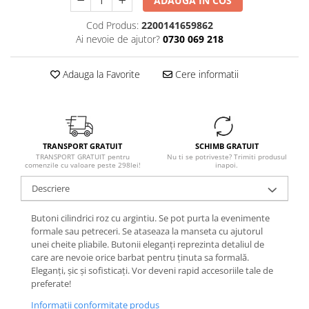
ADAUGA IN COS
Cod Produs:
2200141659862
Ai nevoie de ajutor?
0730 069 218
Adauga la Favorite
Cere informatii
TRANSPORT GRATUIT
SCHIMB GRATUIT
TRANSPORT GRATUIT pentru
Nu ti se potriveste? Trimiti produsul
comenzile cu valoare peste 298lei!
inapoi.
Descriere
Butoni cilindrici roz cu argintiu. Se pot purta la evenimente
formale sau petreceri. Se ataseaza la manseta cu ajutorul
unei cheite pliabile. Butonii eleganți reprezinta detaliul de
care are nevoie orice barbat pentru ținuta sa formală.
Eleganți, șic și sofisticați. Vor deveni rapid accesoriile tale de
preferate!
Informatii conformitate produs