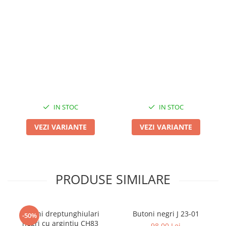
IN STOC
IN STOC
VEZI VARIANTE
VEZI VARIANTE
PRODUSE SIMILARE
Butoni dreptunghiulari
Butoni negri J 23-01
-50%
negri cu argintiu CH83
98,00 Lei