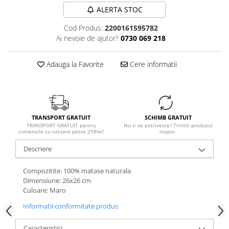
ALERTA STOC
Cod Produs:
2200161595782
Ai nevoie de ajutor?
0730 069 218
Adauga la Favorite
Cere informatii
TRANSPORT GRATUIT
SCHIMB GRATUIT
TRANSPORT GRATUIT pentru
Nu ti se potriveste? Trimiti produsul
comenzile cu valoare peste 298lei!
inapoi.
Descriere
Compozitite: 100% matase naturala
Dimensiune: 26x26 cm
Culoare: Maro
Informatii conformitate produs
Caracteristici