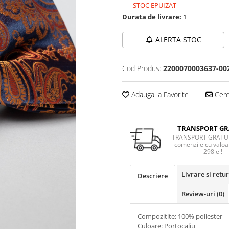
STOC EPUIZAT
Durata de livrare:
1
ALERTA STOC
Cod Produs:
2200070003637-00
Adauga la Favorite
Cere 
TRANSPORT GR
TRANSPORT GRATUI
comenzile cu valoa
298lei!
Livrare si retur
Descriere
Review-uri
(0)
Compozitite: 100% poliester
Culoare: Portocaliu