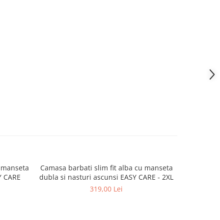
u manseta
Camasa barbati slim fit alba cu manseta
Camasa 
-38%
SY CARE
dubla si nasturi ascunsi EASY CARE - 2XL
model in
319,00 Lei