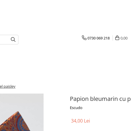
0730 069 218
0,00
l paisley
Papion bleumarin cu p
Escudo
34,00 Lei