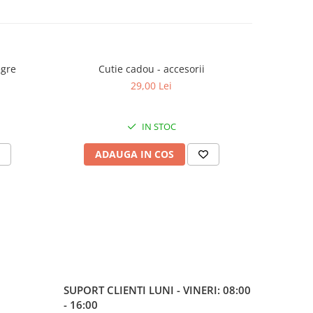
egre
Cutie cadou - accesorii
Cravata 
29,00 Lei
IN STOC
ADAUGA IN COS
AD
SUPORT CLIENTI
LUNI - VINERI: 08:00
- 16:00