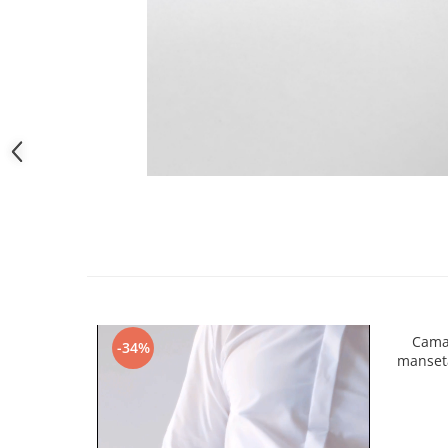
Camas
-34%
manseta 