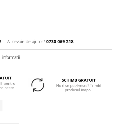
2
Ai nevoie de ajutor?
0730 069 218
informatii
ATUIT
SCHIMB GRATUIT
T pentru
Nu ti se potriveste? Trimiti
re peste
produsul inapoi.