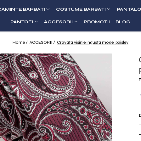
CAMINTE BARBATI
COSTUME BARBATI
PANTALO
PANTOFI
ACCESORII
PROMOTII
BLOG
Home /
ACCESORII /
Cravata visinie ingusta model paisley
E
D