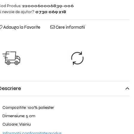
od Produs:
2200060006839-006
i nevoie de ajutor?
0730 069 218
Adauga la Favorite
Cere informatii
TRANSPORT
SCHIMB
GRATUIT
GRATUIT
TRANSPORT
Nu ti se potriveste?
GRATUIT pentru
Trimiti produsul
comenzile cu
inapoi.
valoare peste 298lei!
Descriere
Compozitite: 100% poliester
Dimensiune: 5 cm
Culoare: Visiniu
Informatii conformitate produs