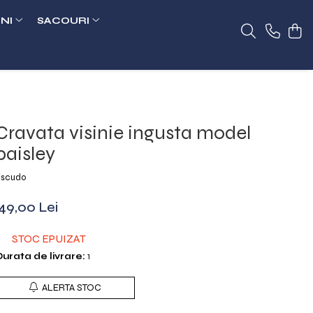
NI
SACOURI
Cravata visinie ingusta model
paisley
scudo
49,00 Lei
STOC EPUIZAT
urata de livrare:
1
ALERTA STOC