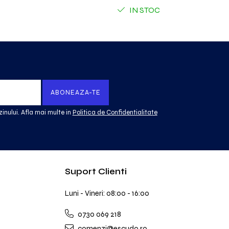
IN STOC
inului. Afla mai multe in
Politica de Confidentialitate
Suport Clienti
Luni - Vineri: 08:00 - 16:00
0730 069 218
comenzi@escudo.ro