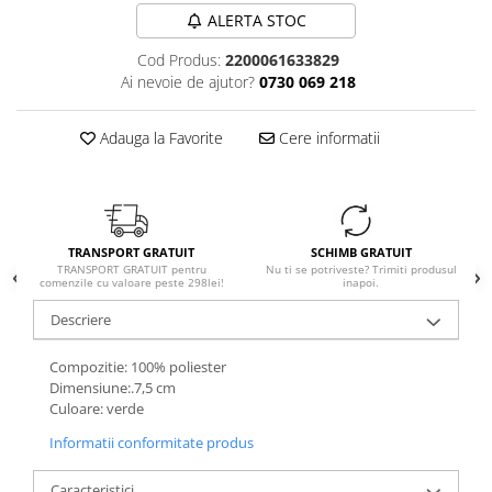
ALERTA STOC
Cod Produs:
2200061633829
Ai nevoie de ajutor?
0730 069 218
Adauga la Favorite
Cere informatii
TRANSPORT GRATUIT
SCHIMB GRATUIT
TRANSPORT GRATUIT pentru
Nu ti se potriveste? Trimiti produsul
comenzile cu valoare peste 298lei!
inapoi.
Descriere
Compozitie: 100% poliester
Dimensiune:.7,5 cm
Culoare: verde
Informatii conformitate produs
Caracteristici