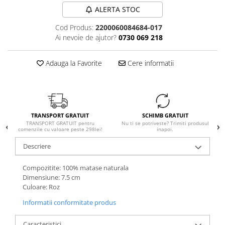
ALERTA STOC
Cod Produs:
2200060084684-017
Ai nevoie de ajutor?
0730 069 218
Adauga la Favorite
Cere informatii
TRANSPORT GRATUIT
SCHIMB GRATUIT
TRANSPORT GRATUIT pentru
Nu ti se potriveste? Trimiti produsul
comenzile cu valoare peste 298lei!
inapoi.
Descriere
Compozitite: 100% matase naturala
Dimensiune: 7.5 cm
Culoare: Roz
Informatii conformitate produs
Caracteristici