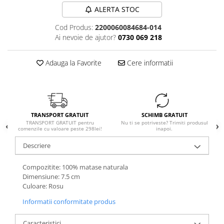
ALERTA STOC
Cod Produs:
2200060084684-014
Ai nevoie de ajutor?
0730 069 218
Adauga la Favorite
Cere informatii
TRANSPORT GRATUIT
SCHIMB GRATUIT
TRANSPORT GRATUIT pentru
Nu ti se potriveste? Trimiti produsul
comenzile cu valoare peste 298lei!
inapoi.
Descriere
Compozitite: 100% matase naturala
Dimensiune: 7.5 cm
Culoare: Rosu
Informatii conformitate produs
Caracteristici