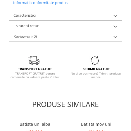
Informatii conformitate produs
Caracteristici
Livrare si retur
Review-uri
(0)
TRANSPORT GRATUIT
SCHIMB GRATUIT
TRANSPORT GRATUIT pentru
Nu ti se potriveste? Trimiti produsul
comenzile cu valoare peste 298lei!
inapoi.
PRODUSE SIMILARE
Batista uni alba
Batista mov uni