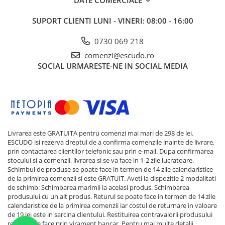
SUPORT CLIENTI
LUNI - VINERI: 08:00 - 16:00
0730 069 218
comenzi@escudo.ro
SOCIAL
URMARESTE-NE IN SOCIAL MEDIA
Livrarea este GRATUITA pentru comenzi mai mari de 298 de lei.
ESCUDO isi rezerva dreptul de a confirma comenzile inainte de livrare,
prin contactarea clientilor telefonic sau prin e-mail. Dupa confirmarea
stocului si a comenzii, livrarea si se va face in 1-2 zile lucratoare.
Schimbul de produse se poate face in termen de 14 zile calendaristice
de la primirea comenzii si este GRATUIT. Aveti la dispozitie 2 modalitati
de schimb: Schimbarea marimii la acelasi produs. Schimbarea
produsului cu un alt produs. Returul se poate face in termen de 14 zile
calendaristice de la primirea comenzii iar costul de returnare in valoare
de 19 lei este in sarcina clientului. Restituirea contravalorii produsului
returnat se face prin virament bancar. Pentru mai multe detalii,