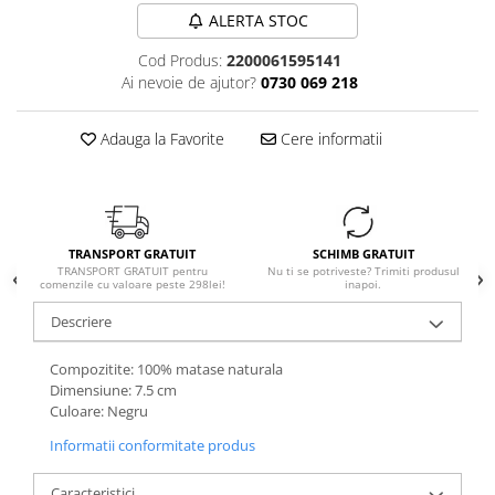
ALERTA STOC
Cod Produs:
2200061595141
Ai nevoie de ajutor?
0730 069 218
Adauga la Favorite
Cere informatii
TRANSPORT GRATUIT
SCHIMB GRATUIT
TRANSPORT GRATUIT pentru
Nu ti se potriveste? Trimiti produsul
comenzile cu valoare peste 298lei!
inapoi.
Descriere
Compozitite: 100% matase naturala
Dimensiune: 7.5 cm
Culoare: Negru
Informatii conformitate produs
Caracteristici