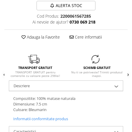
ALERTA STOC
Cod Produs:
2200061567285
Ai nevoie de ajutor?
0730 069 218
Adauga la Favorite
Cere informatii
TRANSPORT GRATUIT
SCHIMB GRATUIT
TRANSPORT GRATUIT pentru
Nu ti se potriveste? Trimiti produsul
comenzile cu valoare peste 298lei!
inapoi.
Descriere
Compozitite: 100% matase naturala
Dimensiune: 7.5 cm
Culoare: Bleumarin
Informatii conformitate produs
Caracteristici