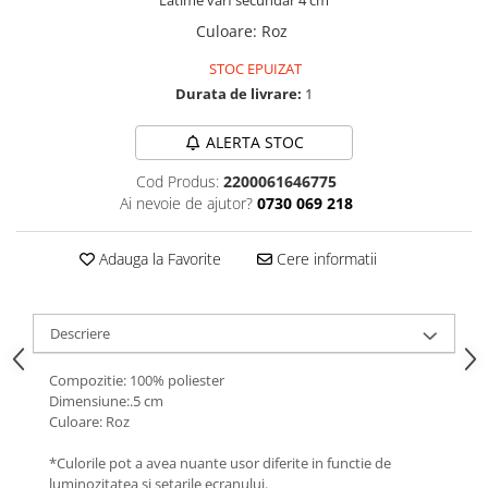
Latime varf secundar 4 cm
Culoare
:
Roz
STOC EPUIZAT
Durata de livrare:
1
ALERTA STOC
Cod Produs:
2200061646775
Ai nevoie de ajutor?
0730 069 218
Adauga la Favorite
Cere informatii
Descriere
Compozitie: 100% poliester
Dimensiune:.5 cm
Culoare: Roz
*Culorile pot a avea nuante usor diferite in functie de
luminozitatea si setarile ecranului.