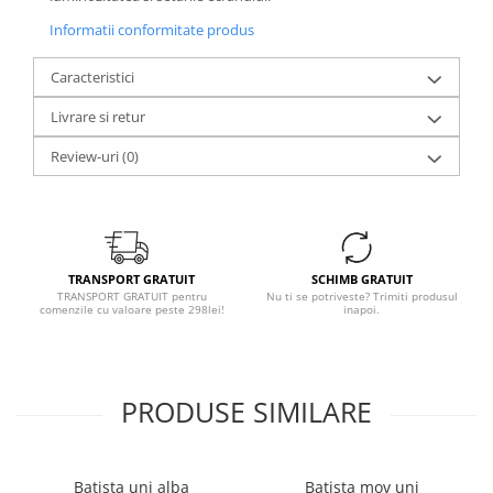
Informatii conformitate produs
Caracteristici
Livrare si retur
Review-uri
(0)
TRANSPORT GRATUIT
SCHIMB GRATUIT
TRANSPORT GRATUIT pentru
Nu ti se potriveste? Trimiti produsul
comenzile cu valoare peste 298lei!
inapoi.
PRODUSE SIMILARE
Batista uni alba
Batista mov uni