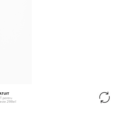
ATUIT
T pentru
este 298lei!