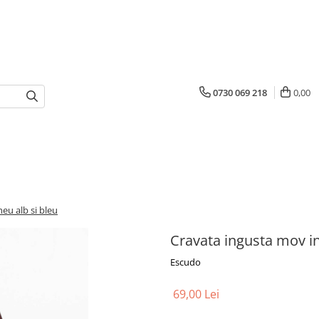
0730 069 218
0,00
eu alb si bleu
Cravata ingusta mov in
Escudo
69,00 Lei