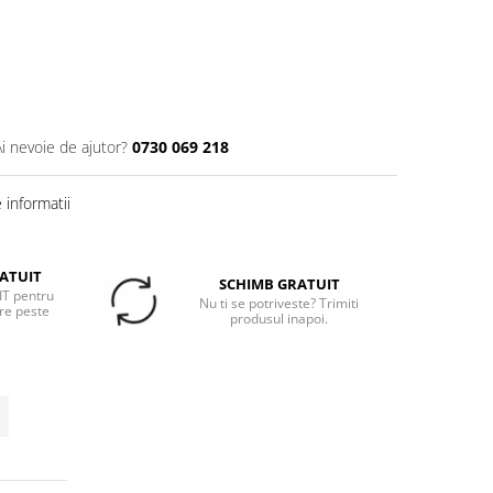
Ai nevoie de ajutor?
0730 069 218
informatii
ATUIT
SCHIMB GRATUIT
T pentru
Nu ti se potriveste? Trimiti
re peste
produsul inapoi.