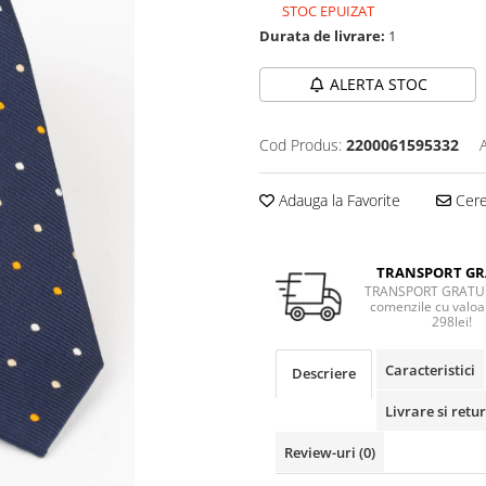
STOC EPUIZAT
Durata de livrare:
1
ALERTA STOC
Cod Produs:
2200061595332
Adauga la Favorite
Cere 
TRANSPORT GR
TRANSPORT GRATUI
comenzile cu valoa
298lei!
Caracteristici
Descriere
Livrare si retur
Review-uri
(0)