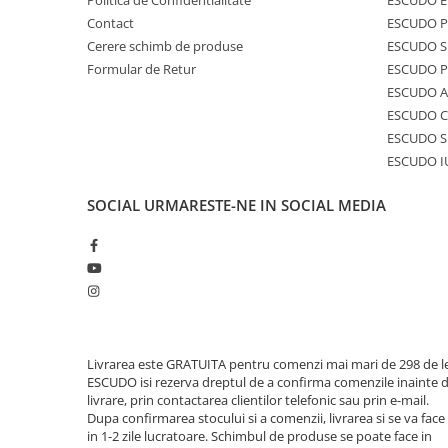
Politica de Confidentialitate
ESCUDO E
Contact
ESCUDO 
Cerere schimb de produse
ESCUDO S
Formular de Retur
ESCUDO 
ESCUDO A
ESCUDO C
ESCUDO S
ESCUDO I
SOCIAL
URMARESTE-NE IN SOCIAL MEDIA
Livrarea este GRATUITA pentru comenzi mai mari de 298 de le
ESCUDO isi rezerva dreptul de a confirma comenzile inainte 
livrare, prin contactarea clientilor telefonic sau prin e-mail.
Dupa confirmarea stocului si a comenzii, livrarea si se va face
in 1-2 zile lucratoare. Schimbul de produse se poate face in