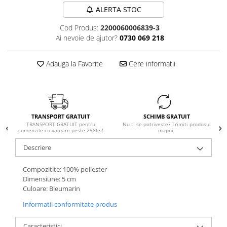
ALERTA STOC
Cod Produs:
2200060006839-3
Ai nevoie de ajutor?
0730 069 218
Adauga la Favorite
Cere informatii
TRANSPORT GRATUIT
SCHIMB GRATUIT
TRANSPORT GRATUIT pentru
Nu ti se potriveste? Trimiti produsul
comenzile cu valoare peste 298lei!
inapoi.
Descriere
Compozitite: 100% poliester
Dimensiune: 5 cm
Culoare: Bleumarin
Informatii conformitate produs
Caracteristici