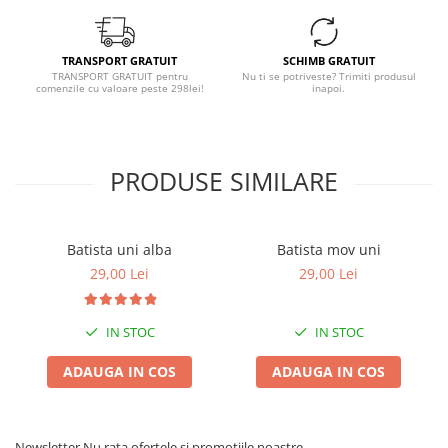
TRANSPORT GRATUIT
SCHIMB GRATUIT
TRANSPORT GRATUIT pentru
Nu ti se potriveste? Trimiti produsul
comenzile cu valoare peste 298lei!
inapoi.
PRODUSE SIMILARE
Batista uni alba
Batista mov uni
29,00 Lei
29,00 Lei
IN STOC
IN STOC
ADAUGA IN COS
ADAUGA IN COS
Newsletter
Nu rata ofertele si promotiile noastre