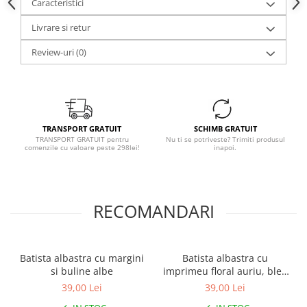
Caracteristici
Livrare si retur
Review-uri
(0)
TRANSPORT GRATUIT
SCHIMB GRATUIT
TRANSPORT GRATUIT pentru
Nu ti se potriveste? Trimiti produsul
comenzile cu valoare peste 298lei!
inapoi.
RECOMANDARI
Batista albastra cu margini
Batista albastra cu
si buline albe
imprimeu floral auriu, bleu
si portocaliu
39,00 Lei
39,00 Lei