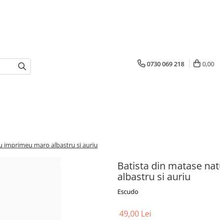
0730 069 218
0,00
u imprimeu maro albastru si auriu
Batista din matase na
albastru si auriu
Escudo
49,00 Lei