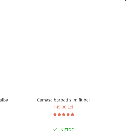
 alba
Camasa barbati slim fit bej
Camas
149,00 Lei
IN STOC