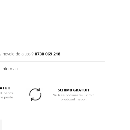
Ai nevoie de ajutor?
0730 069 218
informatii
ATUIT
SCHIMB GRATUIT
T pentru
Nu ti se potriveste? Trimiti
re peste
produsul inapoi.