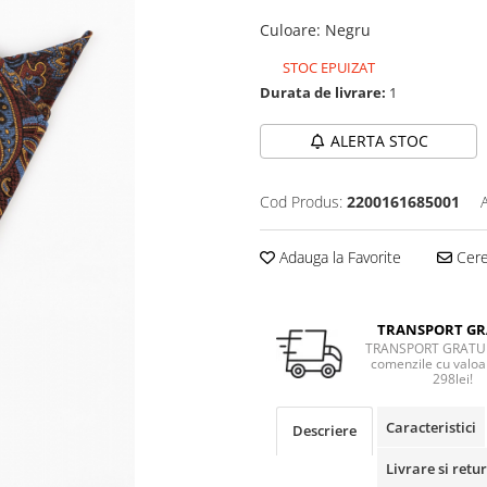
Culoare
:
Negru
STOC EPUIZAT
Durata de livrare:
1
ALERTA STOC
Cod Produs:
2200161685001
Adauga la Favorite
Cere 
TRANSPORT GR
TRANSPORT GRATUI
comenzile cu valoa
298lei!
Caracteristici
Descriere
Livrare si retur