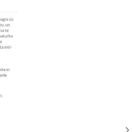
eagra cu
iu, un
 sa te
paturita
i
ta intr-
ite in
arile
us