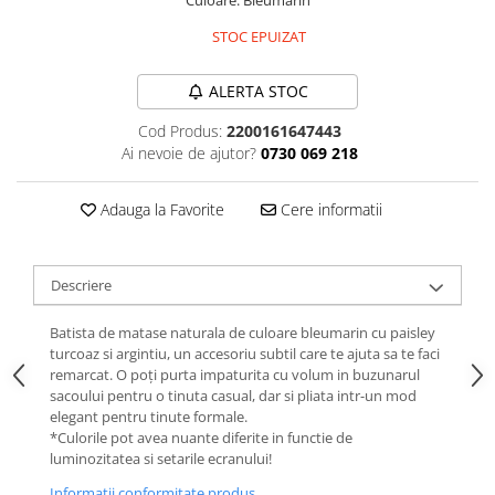
Culoare: Bleumarin
STOC EPUIZAT
ALERTA STOC
Cod Produs:
2200161647443
Ai nevoie de ajutor?
0730 069 218
Adauga la Favorite
Cere informatii
Descriere
Batista de matase naturala de culoare bleumarin cu paisley
turcoaz si argintiu, un accesoriu subtil care te ajuta sa te faci
remarcat. O poți purta impaturita cu volum in buzunarul
sacoului pentru o tinuta casual, dar si pliata intr-un mod
elegant pentru tinute formale.
*Culorile pot avea nuante diferite in functie de
luminozitatea si setarile ecranului!
Informatii conformitate produs