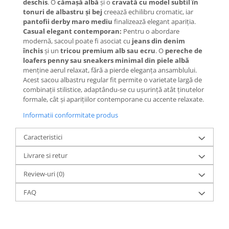
deschis
. O
cămașă albă
și o
cravată cu model subtil în
tonuri de albastru și bej
creează echilibru cromatic, iar
pantofii derby maro mediu
finalizează elegant apariția.
Casual elegant contemporan:
Pentru o abordare
modernă, sacoul poate fi asociat cu
jeans din denim
închis
și un
tricou premium alb sau ecru
. O
pereche de
loafers penny sau sneakers minimal din piele albă
menține aerul relaxat, fără a pierde eleganța ansamblului.
Acest sacou albastru regular fit permite o varietate largă de
combinații stilistice, adaptându-se cu ușurință atât ținutelor
formale, cât și aparițiilor contemporane cu accente relaxate.
Informatii conformitate produs
Caracteristici
Livrare si retur
Review-uri
(0)
FAQ