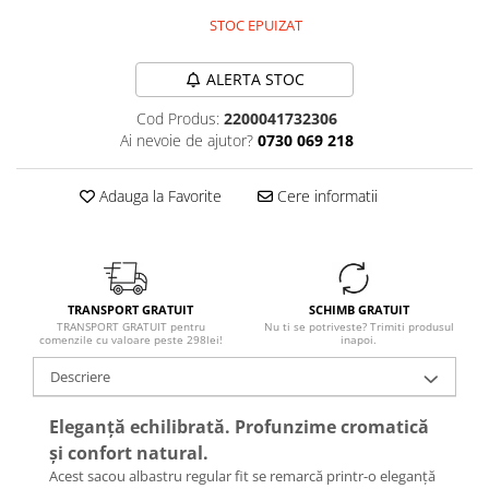
STOC EPUIZAT
ALERTA STOC
Cod Produs:
2200041732306
Ai nevoie de ajutor?
0730 069 218
Adauga la Favorite
Cere informatii
TRANSPORT GRATUIT
SCHIMB GRATUIT
TRANSPORT GRATUIT pentru
Nu ti se potriveste? Trimiti produsul
comenzile cu valoare peste 298lei!
inapoi.
Descriere
Eleganță echilibrată. Profunzime cromatică
și confort natural.
Acest sacou albastru regular fit se remarcă printr-o eleganță