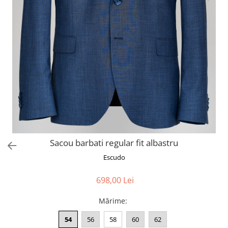
Sacou barbati regular fit albastru
Escudo
698,00 Lei
Mărime
:
54
56
58
60
62