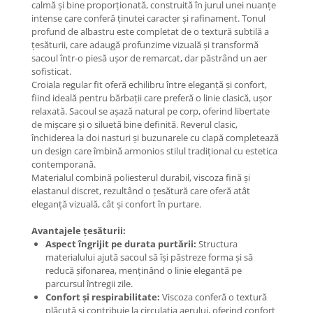
calmă și bine proporționată, construită în jurul unei nuanțe
intense care conferă ținutei caracter și rafinament. Tonul
profund de albastru este completat de o textură subtilă a
țesăturii, care adaugă profunzime vizuală și transformă
sacoul într-o piesă ușor de remarcat, dar păstrând un aer
sofisticat.
Croiala regular fit oferă echilibru între eleganță și confort,
fiind ideală pentru bărbații care preferă o linie clasică, ușor
relaxată. Sacoul se așază natural pe corp, oferind libertate
de mișcare și o siluetă bine definită. Reverul clasic,
închiderea la doi nasturi și buzunarele cu clapă completează
un design care îmbină armonios stilul tradițional cu estetica
contemporană.
Materialul combină poliesterul durabil, viscoza fină și
elastanul discret, rezultând o țesătură care oferă atât
eleganță vizuală, cât și confort în purtare.
Avantajele țesăturii:
Aspect îngrijit pe durata purtării:
Structura
materialului ajută sacoul să își păstreze forma și să
reducă șifonarea, menținând o linie elegantă pe
parcursul întregii zile.
Confort și respirabilitate:
Viscoza conferă o textură
plăcută și contribuie la circulația aerului, oferind confort