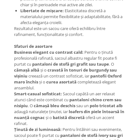
chiar și în perioadele mai active ale zilei.
Libertate de mișcare:
Elasticitatea discretă a
materialului permite flexibilitate și adaptabilitate, fără a
afecta eleganța croielii.
Rezultatul este un sacou care oferă echilibru între
rafinament, funcționalitate și confort.
Sfaturi de asortare
Business elegant cu contrast cald:
Pentru o ținută
profesională rafinată, sacoul albastru regular fit poate fi
purtat cu
pantaloni de stofă gri grafit sau taupe
. O
cămașă albă
și o
cravată în tonuri de burgundy sau
vișiniu
creează un contrast sofisticat, iar
pantofii Oxford
maro închis
și o
curea asortată
completează elegant
ansamblul.
Smart-casual sofisticat:
Sacoul capătă un aer relaxat
atunci când este combinat cu
pantaloni chino crem sau
nisipiu
. O
cămașă bleu deschis
sau un
polo tricotat alb
adaugă naturalețe ținutei, iar
loafers din piele întoarsă în
nuanță cognac
și o
batistă discretă
oferă un accent
rafinat.
Ținută de zi luminoasă:
Pentru întâlniri sau evenimente,
sacoul poate fi purtat cu
pantaloni de stofă ivory sau gri