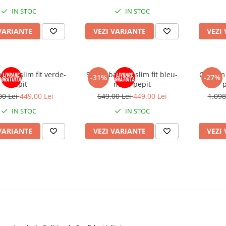
IN STOC
IN STOC
VARIANTE
VEZI VARIANTE
VEZI
rbati slim fit verde-
Sacou barbati slim fit bleu-
Costum b
-31%
-27%
pepit
maro pepit
p
00 Lei
449,00 Lei
649,00 Lei
449,00 Lei
1.098
IN STOC
IN STOC
VARIANTE
VEZI VARIANTE
VEZI