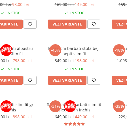
- guler pentru papion
tesatura - guler pentru papion
00 Lei
98,00 Lei
169,00 Lei
149,00 Lei
159,
IN STOC
IN STOC
VARIANTE
VEZI VARIANTE
VEZI
 barbati albastru-
Pantaloni barbati stofa bej-
Costu
-43%
-18%
ungi slim fit
pepit slim fit
,00 Lei
798,00 Lei
349,00 Lei
198,00 Lei
1.098
IN STOC
IN STOC
VARIANTE
VEZI VARIANTE
VEZI
arbati slim fit gri-
Sacou catifea barbati slim fit
Helanca
-31%
-35%
inchis
bleumarin inchis
,00 Lei
898,00 Lei
649,00 Lei
449,00 Lei
229,