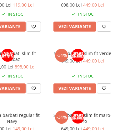
00 Lei
119,00 Lei
698,00 Lei
449,00 Lei
IN STOC
IN STOC
 VARIANTE
VEZI VARIANTE
m barbati slim fit
Sacou barbati slim fit verde
-31%
turcoaz
649,00 Lei
449,00 Lei
,00 Lei
898,00 Lei
IN STOC
IN STOC
 VARIANTE
VEZI VARIANTE
 barbati regular fit
Sacou barbati slim fit maro-
-31%
Navy
caro
00 Lei
149,00 Lei
649,00 Lei
449,00 Lei