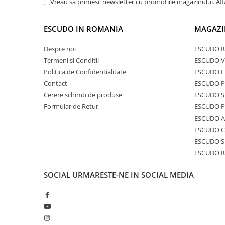
Vreau sa primesc newsletter cu promotiile magazinului. Af
53%Pes-25%In-20%Vasc-2%Elastan
(1)
ESCUDO IN ROMANIA
MAGAZI
Despre noi
ESCUDO I
Termeni si Conditii
ESCUDO V
Politica de Confidentialitate
ESCUDO E
Contact
ESCUDO 
Cerere schimb de produse
ESCUDO S
Formular de Retur
ESCUDO 
ESCUDO A
ESCUDO C
ESCUDO S
ESCUDO I
SOCIAL
URMARESTE-NE IN SOCIAL MEDIA