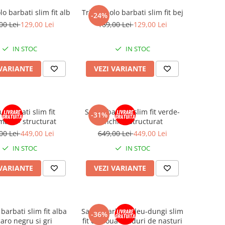
lo barbati slim fit alb
Tricou polo barbati slim fit bej
-24%
00 Lei
129,00 Lei
169,00 Lei
129,00 Lei
IN STOC
IN STOC
 VARIANTE
VEZI VARIANTE
 barbati slim fit
Sacou barbati slim fit verde-
-31%
marin- structurat
inchis - structurat
00 Lei
449,00 Lei
649,00 Lei
449,00 Lei
IN STOC
IN STOC
 VARIANTE
VEZI VARIANTE
arbati slim fit alba
Sacou barbati bleu-dungi slim
-36%
aro negru si gri
fit cu doua randuri de nasturi