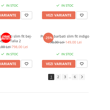
IN STOC
IN STOC
 VARIANTE
VEZI VARIANTE
arbati slim fit bej-
Pulover barbati slim fit indigo
-25%
epit - Talia 2
198,00 Lei
149,00 Lei
,00 Lei
798,00 Lei
IN STOC
IN STOC
 VARIANTE
VEZI VARIANTE
1
2
3
6
...