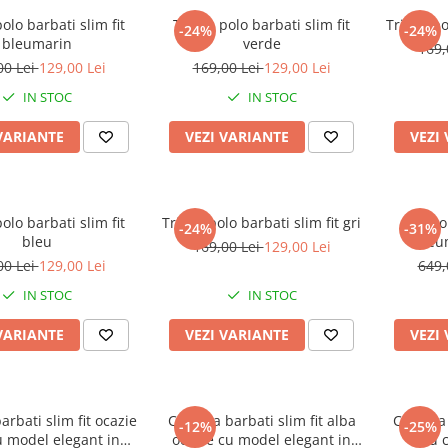
olo barbati slim fit
Tricou polo barbati slim fit
Tricou po
-24%
-24%
bleumarin
verde
169,
00 Lei
129,00 Lei
169,00 Lei
129,00 Lei
IN STOC
IN STOC
VARIANTE
VEZI VARIANTE
VEZI
olo barbati slim fit
Tricou polo barbati slim fit gri
Sacou
-24%
-31%
bleu
bleu
169,00 Lei
129,00 Lei
00 Lei
129,00 Lei
649,
IN STOC
IN STOC
VARIANTE
VEZI VARIANTE
VEZI
rbati slim fit ocazie
Camasa barbati slim fit alba
Camasa b
-12%
-25%
u model elegant in
ocazie cu model elegant in
cu c