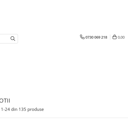
0730 069 218
0,00
TII
1-
24
din
135
produse