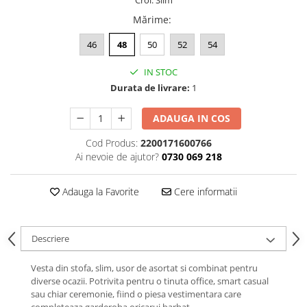
Croi: Slim
Mărime
:
46
48
50
52
54
IN STOC
Durata de livrare:
1
ADAUGA IN COS
Cod Produs:
2200171600766
Ai nevoie de ajutor?
0730 069 218
Adauga la Favorite
Cere informatii
Descriere
Vesta din stofa, slim, usor de asortat si combinat pentru
diverse ocazii. Potrivita pentru o tinuta office, smart casual
sau chiar ceremonie, fiind o piesa vestimentara care