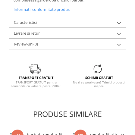
completeaza garderoba oricarui barbat.
Informatii conformitate produs
Caracteristici
Livrare si retur
Review-uri
(0)
TRANSPORT GRATUIT
SCHIMB GRATUIT
TRANSPORT GRATUIT pentru
Nu ti se potriveste? Trimiti produsul
comenzile cu valoare peste 298lei!
inapoi.
PRODUSE SIMILARE
Camasa barbati regular fit
Camasa regular fit alba cu