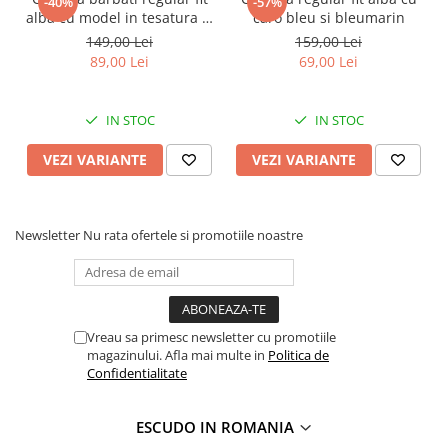
-40%
-57%
alba cu model in tesatura si
caro bleu si bleumarin
nasturi ascunsi
149,00 Lei
159,00 Lei
89,00 Lei
69,00 Lei
IN STOC
IN STOC
VEZI VARIANTE
VEZI VARIANTE
Newsletter
Nu rata ofertele si promotiile noastre
Vreau sa primesc newsletter cu promotiile
magazinului. Afla mai multe in
Politica de
Confidentialitate
ESCUDO IN ROMANIA