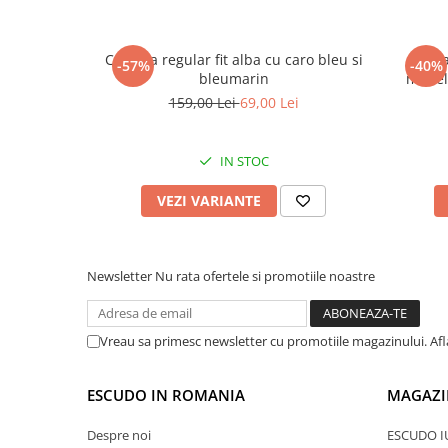
Camasa regular fit alba cu caro bleu si
Camas
-57%
-40%
bleumarin
model 
159,00 Lei
69,00 Lei
IN STOC
VEZI VARIANTE
Newsletter
Nu rata ofertele si promotiile noastre
Vreau sa primesc newsletter cu promotiile magazinului. Af
ESCUDO IN ROMANIA
MAGAZI
Despre noi
ESCUDO I