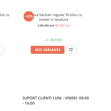
lba cu
Camasa barbati regular fit bleu cu
Camasa reg
-40%
-47%
model in tesatura
149,00 Lei
89,00 Lei
IN STOC
VEZI VARIANTE
V
SUPORT CLIENTI
LUNI - VINERI: 08:00
- 16:00