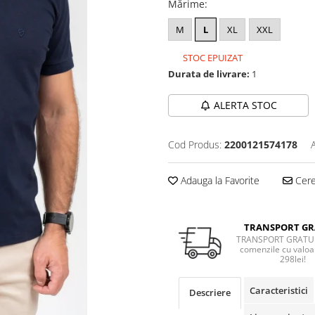
Mărime
:
M
L
XL
XXL
STOC EPUIZAT
Durata de livrare:
1
ALERTA STOC
Cod Produs:
2200121574178
Adauga la Favorite
Cere 
TRANSPORT GR
TRANSPORT GRATUI
comenzile cu valoa
298lei!
Caracteristici
Descriere