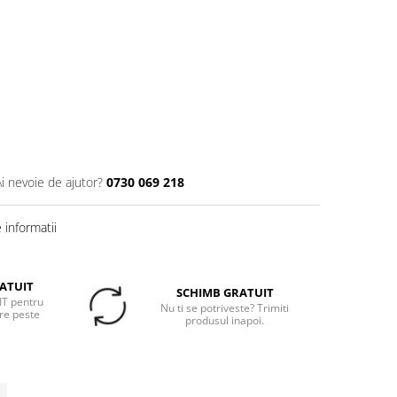
Ai nevoie de ajutor?
0730 069 218
informatii
ATUIT
SCHIMB GRATUIT
T pentru
Nu ti se potriveste? Trimiti
re peste
produsul inapoi.