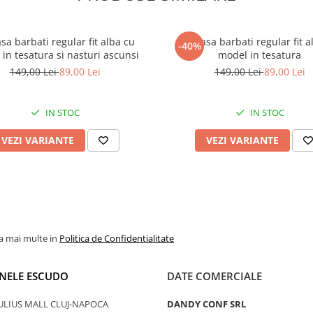
a barbati regular fit alba cu
Camasa barbati regular fit a
-40%
in tesatura si nasturi ascunsi
model in tesatura
149,00 Lei
89,00 Lei
149,00 Lei
89,00 Lei
IN STOC
IN STOC
VEZI VARIANTE
VEZI VARIANTE
la mai multe in
Politica de Confidentialitate
NELE ESCUDO
DATE COMERCIALE
ULIUS MALL CLUJ-NAPOCA
DANDY CONF SRL