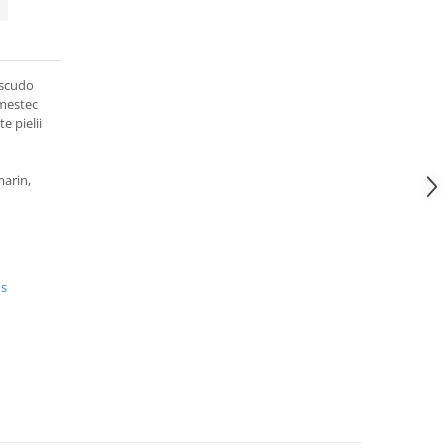
Escudo
amestec
e pielii
marin,
us