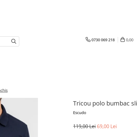
0730 069 218
0,00
nchis
Tricou polo bumbac sl
Escudo
119,00 Lei
69,00 Lei