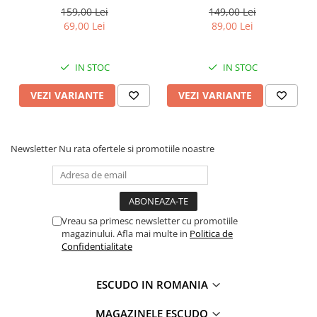
nasturi ascunsi
159,00 Lei
149,00 Lei
69,00 Lei
89,00 Lei
IN STOC
IN STOC
VEZI VARIANTE
VEZI VARIANTE
Newsletter
Nu rata ofertele si promotiile noastre
Vreau sa primesc newsletter cu promotiile
magazinului. Afla mai multe in
Politica de
Confidentialitate
ESCUDO IN ROMANIA
MAGAZINELE ESCUDO