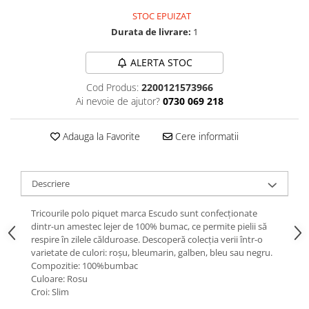
STOC EPUIZAT
Durata de livrare:
1
ALERTA STOC
Cod Produs:
2200121573966
Ai nevoie de ajutor?
0730 069 218
Adauga la Favorite
Cere informatii
Descriere
Tricourile polo piquet marca Escudo sunt confecționate
dintr-un amestec lejer de 100% bumac, ce permite pielii să
respire în zilele călduroase. Descoperă colecția verii într-o
varietate de culori: roșu, bleumarin, galben, bleu sau negru.
Compozitie: 100%bumbac
Culoare: Rosu
Croi: Slim