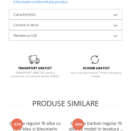
Informatii conformitate produs
Caracteristici
Livrare si retur
Review-uri
(0)
TRANSPORT GRATUIT
SCHIMB GRATUIT
TRANSPORT GRATUIT pentru
Nu ti se potriveste? Trimiti produsul
comenzile cu valoare peste 298lei!
inapoi.
PRODUSE SIMILARE
Camasa regular fit alba cu
Camasa barbati regular fit
-57%
-40%
caro bleu si bleumarin
alba cu model in tesatura si