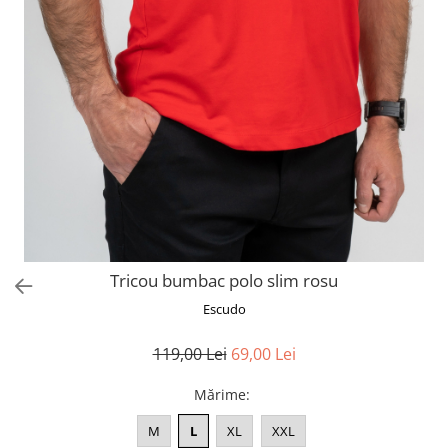
Tricou bumbac polo slim rosu
Escudo
119,00 Lei
69,00 Lei
Mărime
:
M
L
XL
XXL