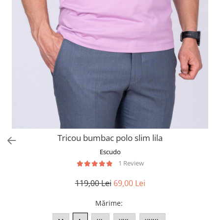
Tricou bumbac polo slim lila
Escudo
1 Review
119,00 Lei
69,00 Lei
Mărime
: