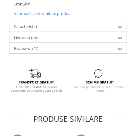
Croi: Slim
Informatii conformitate produs
Caracteristici
Livrare si retur
Review-uri
(1)
TRANSPORT GRATUIT
SCHIMB GRATUIT
TRANSPORT GRATUIT pentru
Nu ti se potriveste? Trimiti produsul
comenzile cu valoare peste 298lei!
inapoi.
PRODUSE SIMILARE