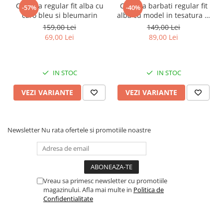
Camasa regular fit alba cu
Camasa barbati regular fit
-57%
-40%
caro bleu si bleumarin
alba cu model in tesatura si
nasturi ascunsi
159,00 Lei
149,00 Lei
69,00 Lei
89,00 Lei
IN STOC
IN STOC
VEZI VARIANTE
VEZI VARIANTE
Newsletter
Nu rata ofertele si promotiile noastre
Vreau sa primesc newsletter cu promotiile
magazinului. Afla mai multe in
Politica de
Confidentialitate