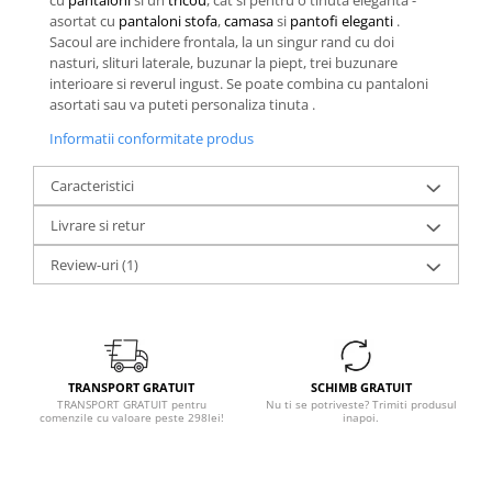
cu
pantaloni
si un
tricou
, cat si pentru o tinuta eleganta -
asortat cu
pantaloni stofa
,
camasa
si
pantofi eleganti
.
Sacoul are inchidere frontala, la un singur rand cu doi
nasturi, slituri laterale, buzunar la piept, trei buzunare
interioare si reverul ingust. Se poate combina cu pantaloni
asortati sau va puteti personaliza tinuta .
Informatii conformitate produs
Caracteristici
Livrare si retur
Review-uri
(1)
TRANSPORT GRATUIT
SCHIMB GRATUIT
TRANSPORT GRATUIT pentru
Nu ti se potriveste? Trimiti produsul
comenzile cu valoare peste 298lei!
inapoi.