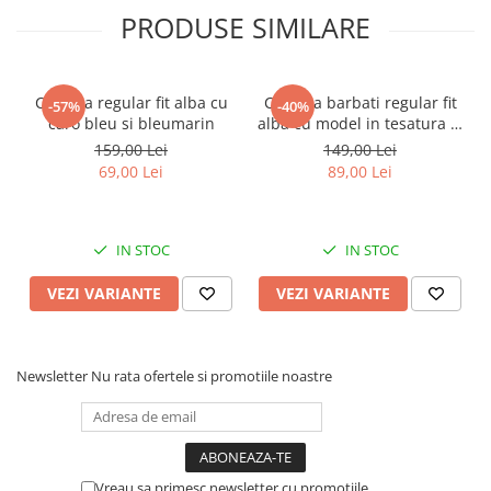
PRODUSE SIMILARE
Camasa regular fit alba cu
Camasa barbati regular fit
-57%
-40%
caro bleu si bleumarin
alba cu model in tesatura si
nasturi ascunsi
159,00 Lei
149,00 Lei
69,00 Lei
89,00 Lei
IN STOC
IN STOC
VEZI VARIANTE
VEZI VARIANTE
Newsletter
Nu rata ofertele si promotiile noastre
Vreau sa primesc newsletter cu promotiile