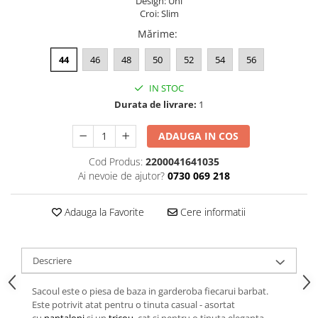
Design: Uni
Croi: Slim
Mărime
:
44
46
48
50
52
54
56
IN STOC
Durata de livrare:
1
ADAUGA IN COS
Cod Produs:
2200041641035
Ai nevoie de ajutor?
0730 069 218
Adauga la Favorite
Cere informatii
Descriere
Sacoul este o piesa de baza in garderoba fiecarui barbat.
Este potrivit atat pentru o tinuta casual - asortat