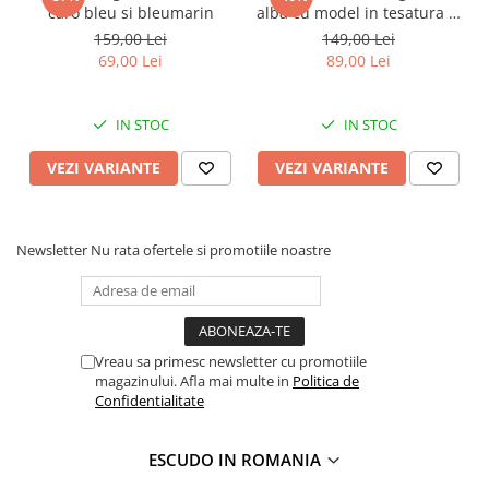
caro bleu si bleumarin
alba cu model in tesatura si
nasturi ascunsi
159,00 Lei
149,00 Lei
69,00 Lei
89,00 Lei
IN STOC
IN STOC
VEZI VARIANTE
VEZI VARIANTE
Newsletter
Nu rata ofertele si promotiile noastre
Vreau sa primesc newsletter cu promotiile
magazinului. Afla mai multe in
Politica de
Confidentialitate
ESCUDO IN ROMANIA