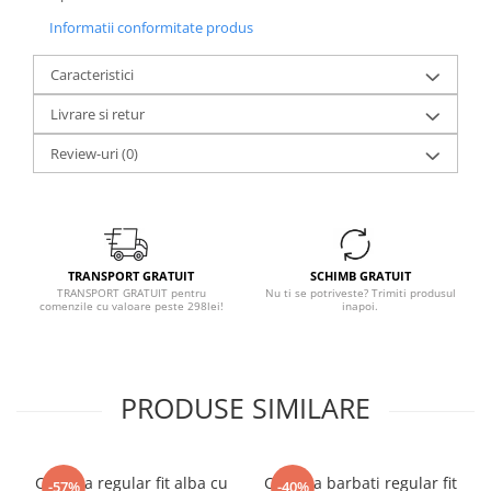
Informatii conformitate produs
Caracteristici
Livrare si retur
Review-uri
(0)
TRANSPORT GRATUIT
SCHIMB GRATUIT
TRANSPORT GRATUIT pentru
Nu ti se potriveste? Trimiti produsul
comenzile cu valoare peste 298lei!
inapoi.
PRODUSE SIMILARE
Camasa regular fit alba cu
Camasa barbati regular fit
-57%
-40%