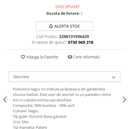
STOC EPUIZAT
Durata de livrare:
1
ALERTA STOC
Cod Produs:
2200131596429
Ai nevoie de ajutor?
0730 069 218
Adauga la Favorite
Cere informatii
Descriere
Puloverul negru nu trebuie sa lipseasca din garderoba
nicunui barbat. Este usor de asortat cu un pantalon chino
intr-o culoare inchisa sau deschisa .
Compozitie: 50% bumbac - 50% acril
Culoare: Negru
Tip guler: Rotund (baza gatului)
Croi: Slim
Tip manseta: Patent