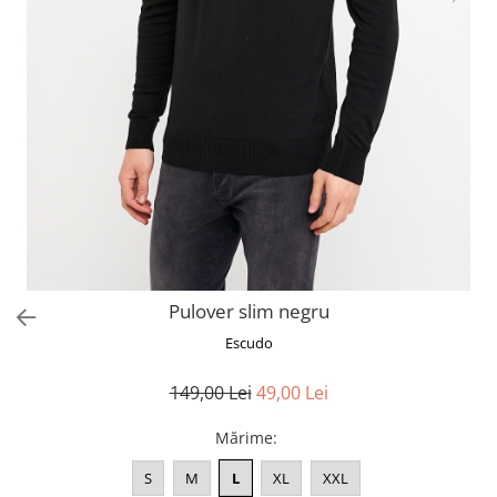
Pulover slim negru
Escudo
149,00 Lei
49,00 Lei
Mărime
:
S
M
L
XL
XXL