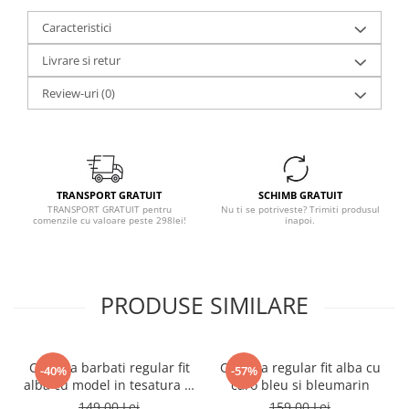
Caracteristici
Livrare si retur
Review-uri
(0)
TRANSPORT GRATUIT
SCHIMB GRATUIT
TRANSPORT GRATUIT pentru
Nu ti se potriveste? Trimiti produsul
comenzile cu valoare peste 298lei!
inapoi.
PRODUSE SIMILARE
Camasa barbati regular fit
Camasa regular fit alba cu
-40%
-57%
alba cu model in tesatura si
caro bleu si bleumarin
nasturi ascunsi
149,00 Lei
159,00 Lei