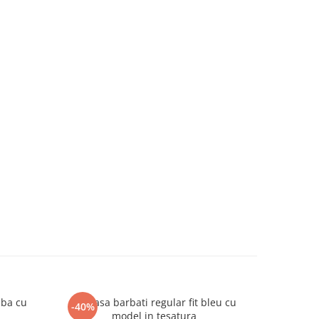
lba cu
Camasa barbati regular fit bleu cu
Camasa reg
-40%
-47%
model in tesatura