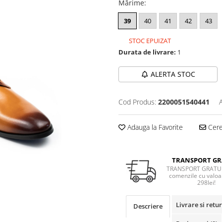
Mărime
:
39
40
41
42
43
STOC EPUIZAT
Durata de livrare:
1
ALERTA STOC
Cod Produs:
2200051540441
Adauga la Favorite
Cere 
TRANSPORT GR
TRANSPORT GRATUI
comenzile cu valoa
298lei!
Livrare si retur
Descriere