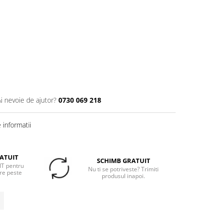
Ai nevoie de ajutor?
0730 069 218
informatii
ATUIT
SCHIMB GRATUIT
T pentru
Nu ti se potriveste? Trimiti
re peste
produsul inapoi.