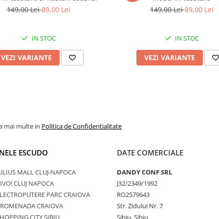
149,00 Lei
89,00 Lei
149,00 Lei
89,00 Lei
IN STOC
IN STOC
VEZI VARIANTE
VEZI VARIANTE
la mai multe in
Politica de Confidentialitate
NELE ESCUDO
DATE COMERCIALE
ULIUS MALL CLUJ-NAPOCA
DANDY CONF SRL
IVO! CLUJ NAPOCA
J32/2349/1992
LECTROPUTERE PARC CRAIOVA
RO2579643
PROMENADA CRAIOVA
Str. Zidului Nr. 7
HOPPING CITY SIBIU
Sibiu, Sibiu