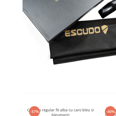
Camasa regular fit alba cu caro bleu si
Camas
-57%
-40%
bleumarin
model 