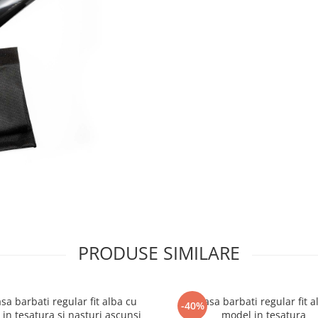
PRODUSE SIMILARE
a barbati regular fit alba cu
Camasa barbati regular fit a
-40%
in tesatura si nasturi ascunsi
model in tesatura