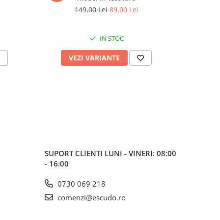
149,00 Lei
89,00 Lei
IN STOC
VEZI VARIANTE
V
SUPORT CLIENTI
LUNI - VINERI: 08:00
- 16:00
0730 069 218
comenzi@escudo.ro