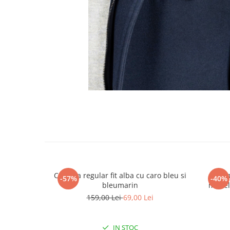
Camasa regular fit alba cu caro bleu si
Camas
-57%
-40%
bleumarin
model 
159,00 Lei
69,00 Lei
IN STOC