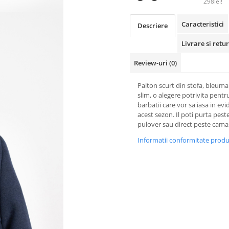
298lei!
Caracteristici
Descriere
Livrare si retur
Review-uri
(0)
Palton scurt din stofa, bleumar
slim, o alegere potrivita pentr
barbatii care vor sa iasa in evi
acest sezon. Il poti purta pest
pulover sau direct peste cama
Informatii conformitate prod