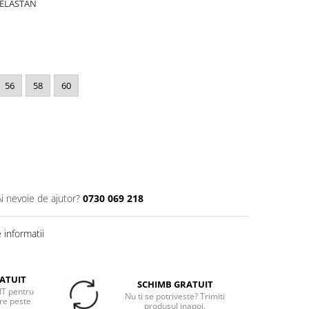
%ELASTAN
56
58
60
Ai nevoie de ajutor?
0730 069 218
informatii
ATUIT
SCHIMB GRATUIT
T pentru
Nu ti se potriveste? Trimiti
re peste
produsul inapoi.