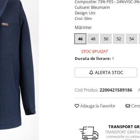
Compozitie: 73% PES - 24%VISC-3
Culoare: Bleumarin
Design: Uni
Croi: Slim
Mărime
:
46
48
50
52
54
STOC EPUIZAT
Durata de livrare:
1
ALERTA STOC
Cod Produs:
2200421589186
Adauga la Favorite
Cere 
TRANSPORT GR
TRANSPORT GRATUI
comenzile cu valoa