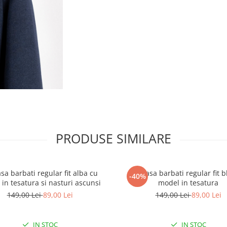
PRODUSE SIMILARE
a barbati regular fit alba cu
Camasa barbati regular fit b
-40%
in tesatura si nasturi ascunsi
model in tesatura
149,00 Lei
89,00 Lei
149,00 Lei
89,00 Lei
IN STOC
IN STOC