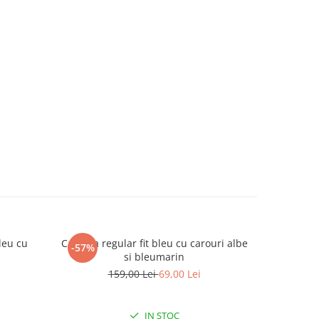
leu cu
Camasa regular fit bleu cu carouri albe
Camasa 
-57%
-40%
si bleumarin
159,00 Lei
69,00 Lei
IN STOC