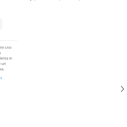
in croi
u
denta in
e un
sa.
us