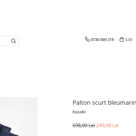
0730 069 218
0,00
Palton scurt bleumarin
Escudo
698,00 Lei
249,00 Lei