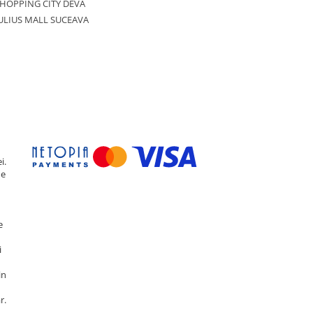
HOPPING CITY DEVA
ULIUS MALL SUCEAVA
i.
de
e
i
in
r.