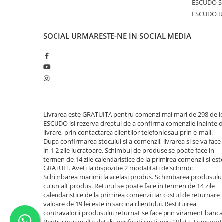
ESCUDO S
ESCUDO I
SOCIAL
URMARESTE-NE IN SOCIAL MEDIA
Livrarea este GRATUITA pentru comenzi mai mari de 298 de le
ESCUDO isi rezerva dreptul de a confirma comenzile inainte 
livrare, prin contactarea clientilor telefonic sau prin e-mail.
Dupa confirmarea stocului si a comenzii, livrarea si se va face
in 1-2 zile lucratoare. Schimbul de produse se poate face in
termen de 14 zile calendaristice de la primirea comenzii si est
GRATUIT. Aveti la dispozitie 2 modalitati de schimb:
Schimbarea marimii la acelasi produs. Schimbarea produsulu
cu un alt produs. Returul se poate face in termen de 14 zile
calendaristice de la primirea comenzii iar costul de returnare 
valoare de 19 lei este in sarcina clientului. Restituirea
contravalorii produsului returnat se face prin virament banca
Pentru mai multe detalii, verificati sectiunea “Plata, transport