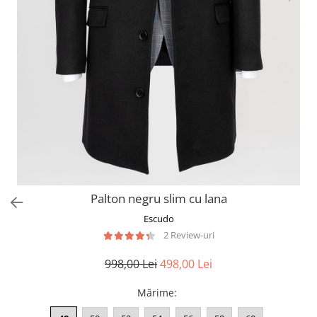
Palton negru slim cu lana
Escudo
2 Review-uri
998,00 Lei
498,00 Lei
Mărime
: