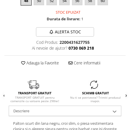
48
50
52
54
56
58
60
STOC EPUIZAT
Durata de livrare:
1
ALERTA STOC
Cod Produs:
2200431627755
Ai nevoie de ajutor?
0730 069 218
Adauga la Favorite
Cere informatii
TRANSPORT GRATUIT
SCHIMB GRATUIT
TRANSPORT GRATUIT pentru
Nu ti se potriveste? Trimiti produsul
comenzile cu valoare peste 298lei!
inapoi.
Descriere
Palton scurt din lana negru, croi slim, o piesa vestimentara
clasica si o alegere sigura pentru orice barbat care isi doreste