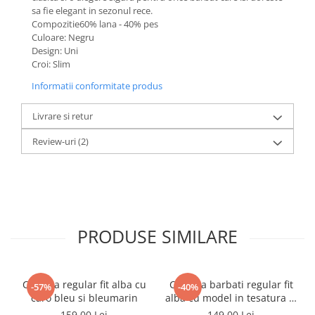
sa fie elegant in sezonul rece.
Compozitie60% lana - 40% pes
Culoare: Negru
Design: Uni
Croi: Slim
Informatii conformitate produs
Livrare si retur
Review-uri
(2)
PRODUSE SIMILARE
Camasa regular fit alba cu
Camasa barbati regular fit
-57%
-40%
caro bleu si bleumarin
alba cu model in tesatura si
nasturi ascunsi
159,00 Lei
149,00 Lei