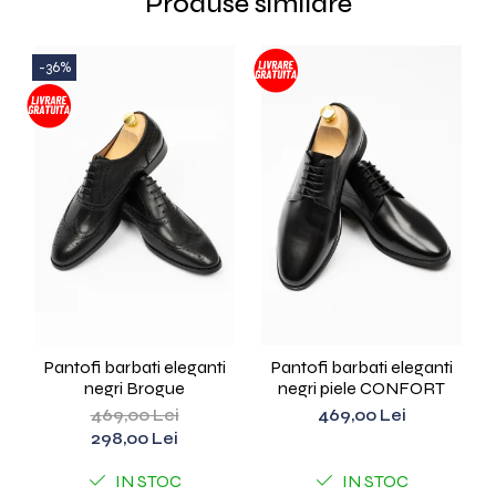
Produse similare
-36%
Pantofi barbati eleganti
Pantofi barbati eleganti
Pa
negri Brogue
negri piele CONFORT
469,00 Lei
469,00 Lei
298,00 Lei
IN STOC
IN STOC