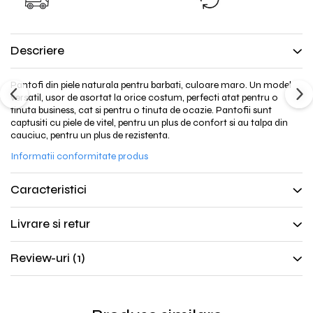
comenzile cu valoare peste
produsul inap
298lei!
Descriere
Pantofi din piele naturala pentru barbati, culoare maro. Un model
versatil, usor de asortat la orice costum, perfecti atat pentru o
tinuta business, cat si pentru o tinuta de ocazie. Pantofii sunt
captusiti cu piele de vitel, pentru un plus de confort si au talpa din
cauciuc, pentru un plus de rezistenta.
Informatii conformitate produs
Caracteristici
Livrare si retur
Review-uri
(1)