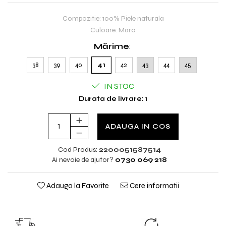
Compozitie: 100% Piele naturala
Culoare: Maro
Mărime
:
38
39
40
41
42
43
44
45
IN STOC
Durata de livrare:
1
ADAUGA IN COS
Cod Produs:
2200051587514
Ai nevoie de ajutor?
0730 069 218
Adauga la Favorite
Cere informatii
TRANSPORT GRATUIT
SCHIMB GRAT
TRANSPORT GRATUIT pentru
Nu ti se potriveste?