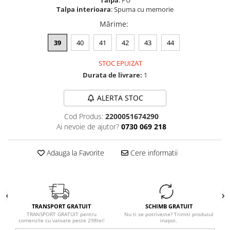
Talpa
: PU
Talpa interioara
: Spuma cu memorie
Mărime
:
39
40
41
42
43
44
STOC EPUIZAT
Durata de livrare:
1
ALERTA STOC
Cod Produs:
2200051674290
Ai nevoie de ajutor?
0730 069 218
Adauga la Favorite
Cere informatii
TRANSPORT GRATUIT
SCHIMB GRATUIT
TRANSPORT GRATUIT pentru
Nu ti se potriveste? Trimiti produsul
comenzile cu valoare peste 298lei!
inapoi.