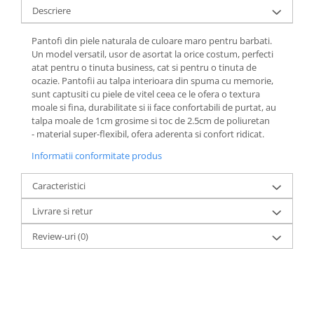
Descriere
Pantofi din piele naturala de culoare maro pentru barbati.
Un model versatil, usor de asortat la orice costum, perfecti
atat pentru o tinuta business, cat si pentru o tinuta de
ocazie. Pantofii au talpa interioara din spuma cu memorie,
sunt captusiti cu piele de vitel ceea ce le ofera o textura
moale si fina, durabilitate si ii face confortabili de purtat, au
talpa moale de 1cm grosime si toc de 2.5cm de poliuretan
- material super-flexibil, ofera aderenta si confort ridicat.
Informatii conformitate produs
Caracteristici
Livrare si retur
Review-uri
(0)