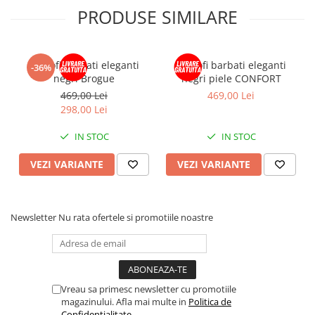
PRODUSE SIMILARE
Pantofi barbati eleganti
Pantofi barbati eleganti
-36%
negri Brogue
negri piele CONFORT
469,00 Lei
469,00 Lei
298,00 Lei
IN STOC
IN STOC
VEZI VARIANTE
VEZI VARIANTE
Newsletter
Nu rata ofertele si promotiile noastre
Vreau sa primesc newsletter cu promotiile
magazinului. Afla mai multe in
Politica de
Confidentialitate