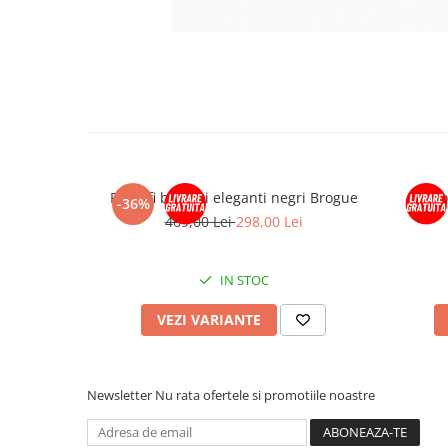
Pantofi barbati eleganti negri Brogue
Panto
-36%
469,00 Lei
298,00 Lei
IN STOC
VEZI VARIANTE
Newsletter
Nu rata ofertele si promotiile noastre