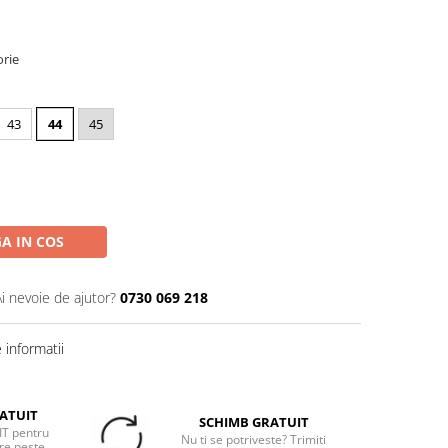
rie
43
44
45
A IN COS
Ai nevoie de ajutor?
0730 069 218
informatii
ATUIT
SCHIMB GRATUIT
T pentru
Nu ti se potriveste? Trimiti
re peste