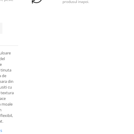
produsul inapoi.
culoare
del
ce
 tinuta
a de
ioara din
siti cu
o textura
face
pa moale
m
lexibil,
t.
us