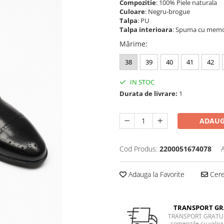
Compozitie
: 100% Piele naturala
Culoare
: Negru-brogue
Talpa
: PU
Talpa interioara
: Spuma cu memo
Mărime
:
38
39
40
41
42
IN STOC
Durata de livrare:
1
ADAUG
Cod Produs:
2200051674078
Adauga la Favorite
Cere 
TRANSPORT GR
TRANSPORT GRATUI
comenzile cu valoa