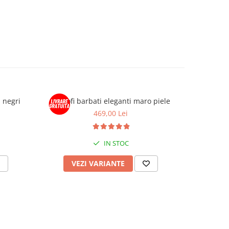
i negri
Pantofi barbati eleganti maro piele
Pantofi b
469,00 Lei
IN STOC
VEZI VARIANTE
V