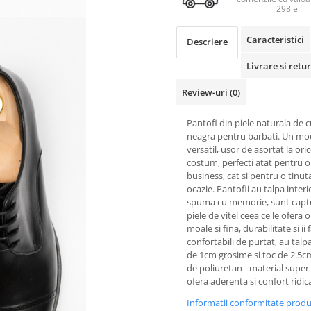
298lei!
Caracteristici
Descriere
Livrare si retur
Review-uri
(0)
Pantofi din piele naturala de 
neagra pentru barbati. Un mo
versatil, usor de asortat la ori
costum, perfecti atat pentru o
business, cat si pentru o tinut
ocazie. Pantofii au talpa inter
spuma cu memorie, sunt captu
piele de vitel ceea ce le ofera 
moale si fina, durabilitate si ii 
confortabili de purtat, au tal
de 1cm grosime si toc de 2.5c
de poliuretan - material super-f
ofera aderenta si confort ridica
Informatii conformitate prod